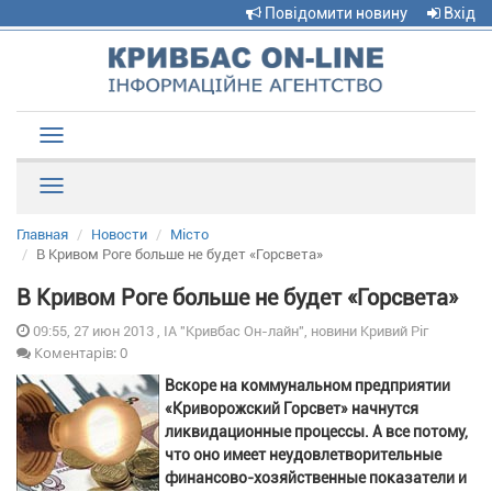
Повідомити новину
Вхід
Toggle
navigation
Рубрики
Главная
Новости
Місто
В Кривом Роге больше не будет «Горсвета»
В Кривом Роге больше не будет «Горсвета»
09:55, 27 июн 2013 , ІА "Кривбас Он-лайн", новини Кривий Ріг
Коментарів: 0
Вскоре на коммунальном предприятии
«Криворожский Горсвет» начнутся
ликвидационные процессы. А все потому,
что оно имеет неудовлетворительные
финансово-хозяйственные показатели и