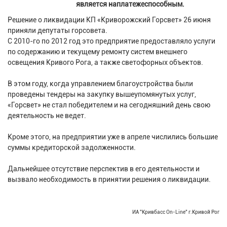
является наплатежеспособным.
Решение о ликвидации КП «Криворожский Горсвет» 26 июня
приняли депутаты горсовета.
С 2010-го по 2012 год это предприятие предоставляло услуги
по содержанию и текущему ремонту систем внешнего
освещения Кривого Рога, а также светофорных объектов.
В этом году, когда управлением благоустройства были
проведены тендеры на закупку вышеупомянутых услуг,
«Горсвет» не стал победителем и на сегодняшний день свою
деятельность не ведет.
Кроме этого, на предприятии уже в апреле числились большие
суммы кредиторской задолженности.
Дальнейшее отсутствие перспектив в его деятельности и
вызвало необходимость в принятии решения о ликвидации.
ИА "Кривбасс On-Line" г.Кривой Рог