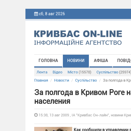
сб, 8 авг 2026
ГОЛОВНА
НОВИНИ
АФІША
ПОВІД
Лента
Відео
Місто
(15578)
Суспільство
(25974
Главная
Новости
Суспільство
За полгода в К
За полгода в Кривом Роге 
населения
15:38, 13 авг 2009 , ІА "Кривбас Он-лайн", новини Кри
Как сообщили в управлении 