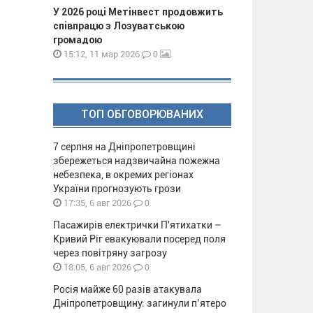
У 2026 році Метінвест продовжить
співпрацю з Лозуватською
громадою
0
15:12, 11 мар 2026
ТОП ОБГОВОРЮВАНИХ
7 серпня на Дніпропетровщині
збережеться надзвичайна пожежна
небезпека, в окремих регіонах
України прогнозують грози
0
17:35, 6 авг 2026
Пасажирів електрички П'ятихатки –
Кривий Ріг евакуювали посеред поля
через повітряну загрозу
0
18:05, 6 авг 2026
Росія майже 60 разів атакувала
Дніпропетровщину: загинули п’ятеро