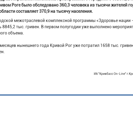
ривом Роге было обследовано 360,3 человека из тысячи жителей го
бласти составляет 370,9 на тысячу населения.
родской межотраслевой комплексной программы «Здоровье нации 
 8845,2 тыс. гривен. В первом полугодии уже выполнено мероприя
ного объема.
есяцев нынешнего года Кривой Рог уже потратил 1658 тыс. гривен,
ен.
ИА "Кривбасс On-Line" г.Кр