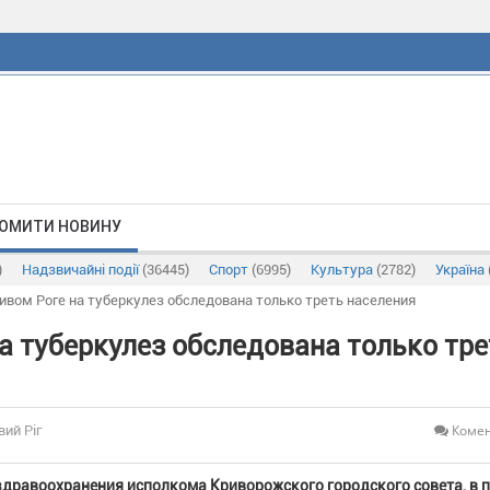
ОМИТИ НОВИНУ
)
Надзвичайні події
(36445)
Спорт
(6995)
Культура
(2782)
Україна
ривом Роге на туберкулез обследована только треть населения
на туберкулез обследована только тре
Комен
вий Ріг
здравоохранения исполкома Криворожского городского совета, в 