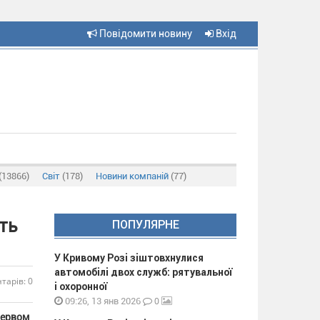
Повідомити новину
Вхід
(13866)
Світ
(178)
Новини компаній
(77)
ть
ПОПУЛЯРНЕ
У Кривому Розі зіштовхнулися
автомобілі двох служб: рятувальної
тарів: 0
і охоронної
0
09:26, 13 янв 2026
первом