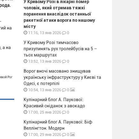
У Кривому Розі в лікарні помер
рода.
чоловік, який отримав тяжкі
поранення внаслідок останньої
ракетної атаки ворога по нашому
–
місту
тий на
0
11:16, 13 янв 2026
У Кривому Розі тимчасово
 а на
призупинять рух тролейбусів на 5 –
тьох маршрутах
0
13:52, 13 янв 2026
Ворог вночі масовано знищував
українську інфраструктуру у Києві та
ивой Рог
Одесі, є потерпілі
0
10:54, 13 янв 2026
Кулінарний блог А. Паукової:
Красивий сніданок з авокадо
0
17:00, 25 янв 2026
Кулінарний блог А. Паукової: Біф
Веллінгтон. Модерн
0
17:00, 29 янв 2026