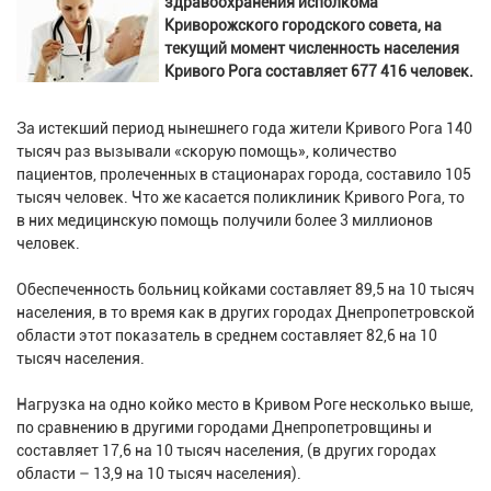
здравоохранения исполкома
Криворожского городского совета, на
текущий момент численность населения
Кривого Рога составляет 677 416 человек.
За истекший период нынешнего года жители Кривого Рога 140
тысяч раз вызывали «скорую помощь», количество
пациентов, пролеченных в стационарах города, составило 105
тысяч человек. Что же касается поликлиник Кривого Рога, то
в них медицинскую помощь получили более 3 миллионов
человек.
Обеспеченность больниц койками составляет 89,5 на 10 тысяч
населения, в то время как в других городах Днепропетровской
области этот показатель в среднем составляет 82,6 на 10
тысяч населения.
Нагрузка на одно койко место в Кривом Роге несколько выше,
по сравнению в другими городами Днепропетровщины и
составляет 17,6 на 10 тысяч населения, (в других городах
области – 13,9 на 10 тысяч населения).