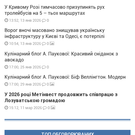
У Кривому Розі тимчасово призупинять рух
тролейбусів на 5 – тьох маршрутах
0
13:52, 13 янв 2026
Ворог вночі масовано знищував українську
інфраструктуру у Києві та Одесі, є потерпілі
0
10:54, 13 янв 2026
Кулінарний блог А. Паукової: Красивий сніданок з
авокадо
0
17:00, 25 янв 2026
Кулінарний блог А. Паукової: Біф Веллінгтон. Модерн
0
17:00, 29 янв 2026
У 2026 році Метінвест продовжить співпрацю з
Лозуватською громадою
0
15:12, 11 мар 2026
ТОП ОБГОВОРЮВАНИХ