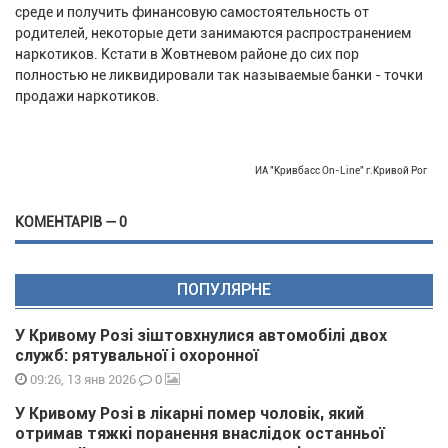
среде и получить финансовую самостоятельность от
родителей, некоторые дети занимаются распространением
наркотиков. Кстати в Жовтневом районе до сих пор
полностью не ликвидировали так называемые банки - точки
продажи наркотиков.
ИА "Кривбасс On-Line" г.Кривой Рог
КОМЕНТАРІВ — 0
ПОПУЛЯРНЕ
У Кривому Розі зіштовхнулися автомобілі двох
служб: рятувальної і охоронної
0
09:26, 13 янв 2026
У Кривому Розі в лікарні помер чоловік, який
отримав тяжкі поранення внаслідок останньої