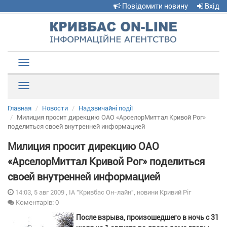
Повідомити новину
Вхід
Toggle
navigation
Рубрики
Главная
Новости
Надзвичайні події
Милиция просит дирекцию ОАО «АрселорМиттал Кривой Рог»
поделиться своей внутренней информацией
Милиция просит дирекцию ОАО
«АрселорМиттал Кривой Рог» поделиться
своей внутренней информацией
14:03, 5 авг 2009 , ІА "Кривбас Он-лайн", новини Кривий Ріг
Коментарів: 0
После взрыва, произошедшего в ночь с 31