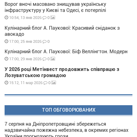
Ворог вночі масовано знищував українську
інфраструктуру у Києві та Одесі, є потерпілі
0
10:54, 13 янв 2026
Кулінарний блог А. Паукової: Красивий сніданок з
авокадо
0
17:00, 25 янв 2026
Кулінарний блог А. Паукової: Біф Веллінгтон. Модерн
0
17:00, 29 янв 2026
У 2026 році Метінвест продовжить співпрацю з
Лозуватською громадою
0
15:12, 11 мар 2026
ТОП ОБГОВОРЮВАНИХ
7 серпня на Дніпропетровщині збережеться
надзвичайна пожежна небезпека, в окремих регіонах
України прогнозують грози