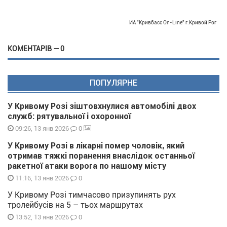
ИА "Кривбасс On-Line" г.Кривой Рог
КОМЕНТАРІВ — 0
ПОПУЛЯРНЕ
У Кривому Розі зіштовхнулися автомобілі двох
служб: рятувальної і охоронної
0
09:26, 13 янв 2026
У Кривому Розі в лікарні помер чоловік, який
отримав тяжкі поранення внаслідок останньої
ракетної атаки ворога по нашому місту
0
11:16, 13 янв 2026
У Кривому Розі тимчасово призупинять рух
тролейбусів на 5 – тьох маршрутах
0
13:52, 13 янв 2026