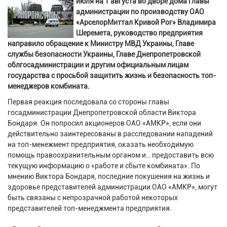
июля на 1 августа во дворе дома главы
администрации по производству ОАО
«АрселорМиттал Кривой Рог» Владимира
Шеремета, руководство предприятия
направило обращение к Министру МВД Украины, Главе
службы безопасности Украины, Главе Днепропетровской
облгосадминистрации и другим официальным лицам
государства с просьбой защитить жизнь и безопасность топ-
менеджеров комбината.
Первая реакция последовала со стороны главы
госадминистрации Днепропетровской области Виктора
Бондаря. Он попросил акционеров ОАО «АМКР», если они
действительно заинтересованы в расследовании нападений
на топ-менежмент предприятия, оказать необходимую
помощь правоохранительным органом и… предоставить всю
текущую информацию о «работе и сбыте комбината». По
мнению Виктора Бондаря, последние покушения на жизнь и
здоровье представителей администрации ОАО «АМКР», могут
быть связаны с непрозрачной работой некоторых
представителей топ-менеджмента предприятия.