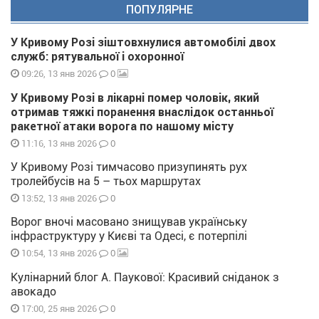
ПОПУЛЯРНЕ
У Кривому Розі зіштовхнулися автомобілі двох
служб: рятувальної і охоронної
0
09:26, 13 янв 2026
У Кривому Розі в лікарні помер чоловік, який
отримав тяжкі поранення внаслідок останньої
ракетної атаки ворога по нашому місту
0
11:16, 13 янв 2026
У Кривому Розі тимчасово призупинять рух
тролейбусів на 5 – тьох маршрутах
0
13:52, 13 янв 2026
Ворог вночі масовано знищував українську
інфраструктуру у Києві та Одесі, є потерпілі
0
10:54, 13 янв 2026
Кулінарний блог А. Паукової: Красивий сніданок з
авокадо
0
17:00, 25 янв 2026