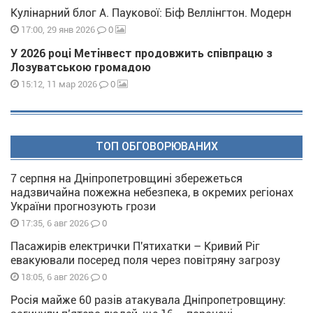
Кулінарний блог А. Паукової: Біф Веллінгтон. Модерн
0
17:00, 29 янв 2026
У 2026 році Метінвест продовжить співпрацю з
Лозуватською громадою
0
15:12, 11 мар 2026
ТОП ОБГОВОРЮВАНИХ
7 серпня на Дніпропетровщині збережеться
надзвичайна пожежна небезпека, в окремих регіонах
України прогнозують грози
0
17:35, 6 авг 2026
Пасажирів електрички П'ятихатки – Кривий Ріг
евакуювали посеред поля через повітряну загрозу
0
18:05, 6 авг 2026
Росія майже 60 разів атакувала Дніпропетровщину: