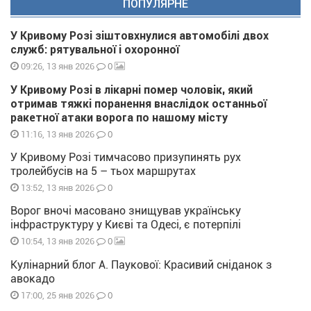
ПОПУЛЯРНЕ
У Кривому Розі зіштовхнулися автомобілі двох
служб: рятувальної і охоронної
0
09:26, 13 янв 2026
У Кривому Розі в лікарні помер чоловік, який
отримав тяжкі поранення внаслідок останньої
ракетної атаки ворога по нашому місту
0
11:16, 13 янв 2026
У Кривому Розі тимчасово призупинять рух
тролейбусів на 5 – тьох маршрутах
0
13:52, 13 янв 2026
Ворог вночі масовано знищував українську
інфраструктуру у Києві та Одесі, є потерпілі
0
10:54, 13 янв 2026
Кулінарний блог А. Паукової: Красивий сніданок з
авокадо
0
17:00, 25 янв 2026