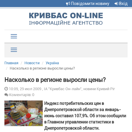
Повідомити новину
Вхід
Toggle
navigation
Рубрики
Главная
Новости
Україна
Насколько в регионе выросли цены?
Насколько в регионе выросли цены?
10:09, 29 июл 2009 , ІА "Кривбас Он-лайн", новини Кривий Ріг
Коментарів: 0
Индекс потребительских цен в
Днепропетровской области за январь-
июнь составил 107,9%. Об этом сообщили
в Главном управлении статистики в
Днепропетровской области.