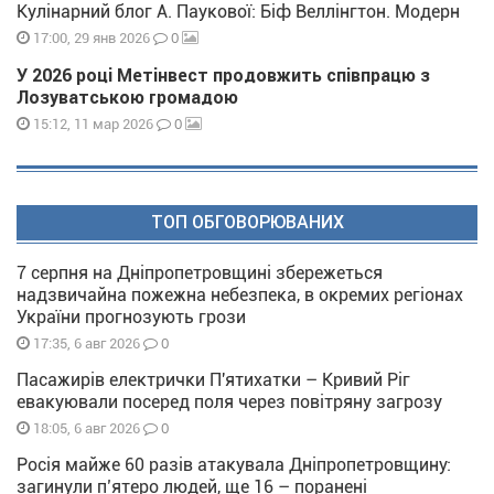
Кулінарний блог А. Паукової: Біф Веллінгтон. Модерн
0
17:00, 29 янв 2026
У 2026 році Метінвест продовжить співпрацю з
Лозуватською громадою
0
15:12, 11 мар 2026
ТОП ОБГОВОРЮВАНИХ
7 серпня на Дніпропетровщині збережеться
надзвичайна пожежна небезпека, в окремих регіонах
України прогнозують грози
0
17:35, 6 авг 2026
Пасажирів електрички П'ятихатки – Кривий Ріг
евакуювали посеред поля через повітряну загрозу
0
18:05, 6 авг 2026
Росія майже 60 разів атакувала Дніпропетровщину:
загинули п’ятеро людей, ще 16 – поранені