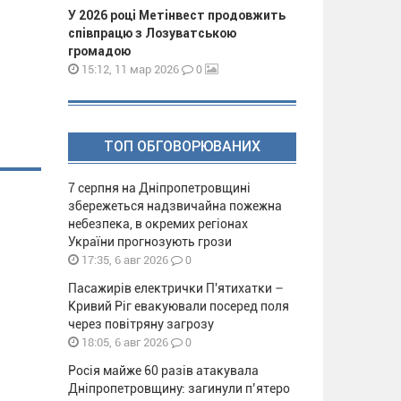
У 2026 році Метінвест продовжить
співпрацю з Лозуватською
громадою
0
15:12, 11 мар 2026
ТОП ОБГОВОРЮВАНИХ
7 серпня на Дніпропетровщині
збережеться надзвичайна пожежна
небезпека, в окремих регіонах
України прогнозують грози
0
17:35, 6 авг 2026
Пасажирів електрички П'ятихатки –
Кривий Ріг евакуювали посеред поля
через повітряну загрозу
0
18:05, 6 авг 2026
Росія майже 60 разів атакувала
Дніпропетровщину: загинули п’ятеро