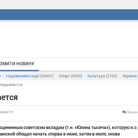
ОМИТИ НОВИНУ
)
Надзвичайні події
(36447)
Спорт
(6995)
Культура
(2782)
Україна
кладывается
ается
Комен
ивий Ріг
цененным советским вкладам (т.н. «Юлина тысяча»), которую и.о.
нский обещал начать сперва в июне, затем в июле, снова