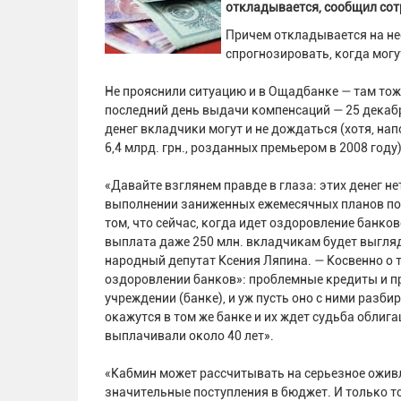
откладывается, сообщил со
Причем откладывается на не
спрогнозировать, когда могу
Не прояснили ситуацию и в Ощадбанке — там тоже
последний день выдачи компенсаций — 25 декабря
денег вкладчики могут и не дождаться (хотя, на
6,4 млрд. грн., розданных премьером в 2008 году)
«Давайте взглянем правде в глаза: этих денег не
выполнении заниженных ежемесячных планов по до
том, что сейчас, когда идет оздоровление банко
выплата даже 250 млн. вкладчикам будет выгляд
народный депутат Ксения Ляпина. — Косвенно о т
оздоровлении банков»: проблемные кредиты и п
учреждении (банке), и уж пусть оно с ними разб
окажутся в том же банке и их ждет судьба облиг
выплачивали около 40 лет».
«Кабмин может рассчитывать на серьезное оживл
значительные поступления в бюджет. И только то