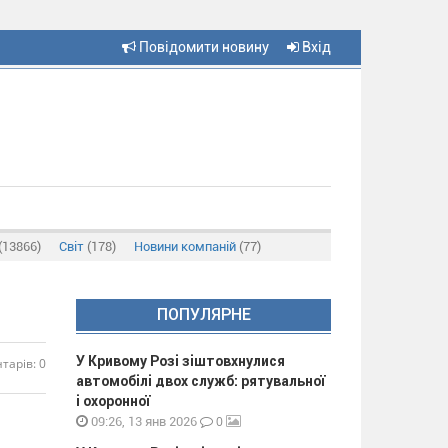
Повідомити новину
Вхід
(13866)
Світ
(178)
Новини компаній
(77)
ПОПУЛЯРНЕ
У Кривому Розі зіштовхнулися
тарів: 0
автомобілі двох служб: рятувальної
і охоронної
0
09:26, 13 янв 2026