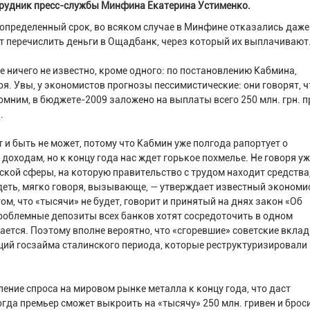
трудник пресс-службы Минфина Екатерина Устименко.
определенный срок, во всяком случае в Минфине отказались даже
т перечислить деньги в Ощадбанк, через который их выплачивают
 ничего не известно, кроме одного: по постановлению Кабмина,
. Увы, у экономистов прогнозы пессимистические: они говорят, ч
помним, в бюджете-2009 заложено на выплаты всего 250 млн. грн. 
.
т и быть не может, потому что Кабмин уже полгода рапортует о
ходам, но к концу года нас ждет горькое похмелье. Не говоря уж
вской сферы, на которую правительство с трудом находит средства
еть, мягко говоря, вызывающе, — утверждает известный экономис
ом, что «тысячи» не будет, говорит и принятый на днях закон «Об
роблемные депозиты всех банков хотят сосредоточить в одном
ирается. Поэтому вполне вероятно, что «сгоревшие» советские вкла
аций госзайма сталинского периода, которые реструктуризировали 
ение спроса на мировом рынке металла к концу года, что даст
гда премьер сможет выкроить на «тысячу» 250 млн. гривен и броси