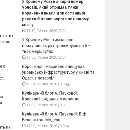
У Кривому Розі в лікарні помер
чоловік, який отримав тяжкі
поранення внаслідок останньої
.
ракетної атаки ворога по нашому
місту
0
11:16, 13 янв 2026
то этих
У Кривому Розі тимчасово
против
призупинять рух тролейбусів на 5 –
тьох маршрутах
0
13:52, 13 янв 2026
е о
Ворог вночі масовано знищував
,
українську інфраструктуру у Києві та
Одесі, є потерпілі
т,
0
10:54, 13 янв 2026
Кулінарний блог А. Паукової:
ды
Красивий сніданок з авокадо
и
0
17:00, 25 янв 2026
Кулінарний блог А. Паукової: Біф
Веллінгтон. Модерн
0
17:00, 29 янв 2026
ть их,