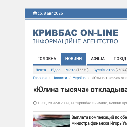
сб, 8 авг 2026
ГОЛОВНА
НОВИНИ
АФІША
ПОВІД
Лента
Відео
Місто
(15579)
Суспільство
(25974
Главная
Новости
Україна
«Юлина тысяча» от
«Юлина тысяча» откладыв
15:56, 28 июл 2009 , ІА "Кривбас Он-лайн", новини Кр
Выплата компенсаций по обес
министра финансов Игорь Ума