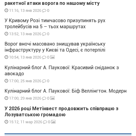
ракетної атаки ворога по нашому місту
0
11:16, 13 янв 2026
У Кривому Розі тимчасово призупинять рух
тролейбусів на 5 – тьох маршрутах
0
13:52, 13 янв 2026
Ворог вночі масовано знищував українську
інфраструктуру у Києві та Одесі, є потерпілі
0
10:54, 13 янв 2026
Кулінарний блог А. Паукової: Красивий сніданок з
авокадо
0
17:00, 25 янв 2026
Кулінарний блог А. Паукової: Біф Веллінгтон. Модерн
0
17:00, 29 янв 2026
У 2026 році Метінвест продовжить співпрацю з
Лозуватською громадою
0
15:12, 11 мар 2026