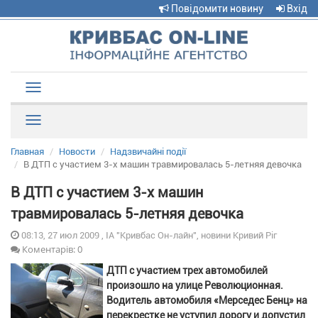
Повідомити новину
Вхід
Toggle
navigation
Рубрики
Главная
Новости
Надзвичайні події
В ДТП с участием 3-х машин травмировалась 5-летняя девочка
В ДТП с участием 3-х машин
травмировалась 5-летняя девочка
08:13, 27 июл 2009 , ІА "Кривбас Он-лайн", новини Кривий Ріг
Коментарів: 0
ДТП с участием трех автомобилей
произошло на улице Революционная.
Водитель автомобиля «Мерседес Бенц» на
перекрестке не уступил дорогу и допустил