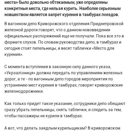
места» было довольно обтекаемым, уже определены
конкретные места, где нельзя курить. Наиболее серьезным
новшеством является запрет курения в тамбурах поездов.
В вагонном депо Криворожского отделения Приднепровской
железной дороги говорят, что о данном нововведении
официальных распоряжений еще не получали. Пока все это в
формате слухов. По словам руководства депо, в тамбурах и
сегодня стоят пепельницы, и весят таблички «Место для
курения».
С момента вступления в законную силу данного указа,
«Укрзалiзниця» должна передать по управлениям железных
дорог, а те - по вагонным депо городов мероприятия по
устранению мест курения в тамбурах, говорят криворожские
железнодорожники.
Как только придет такое указание, сотрудники депо обещают
сразу убрать пепельницы, снять таблички, и следить за тем,
чтобы пассажиры не курили в тамбурах.
А вот, что делать заядлым курильщикам? В криворожском