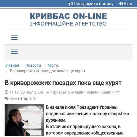
Повідомити новину
Вхід
Toggle
navigation
Рубрики
Главная
Новости
Місто
В криворожских поездах пока еще курят
В криворожских поездах пока еще курят
14:17, 23 июл 2009 , ІА "Кривбас Он-лайн", новини Кривий Ріг
Коментарів: 0
В начале июля Президент Украины
подписал изменения к закону о борьбе с
курением.
В отличие от предыдущего закона, в
котором определение «общественные