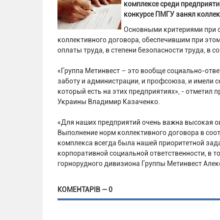
комплексе среди предприяти
конкурсе ПМГУ занял колле
Основными критериями при 
коллективного договора, обеспечившим при этом
оплаты труда, в степени безопасности труда, в 
«Группа Метинвест – это вообще социально-отве
заботу и администрации, и профсоюза, и имели 
который есть на этих предприятиях», - отметил
Украины Владимир Казаченко.
«Для наших предприятий очень важна высокая о
Выполнение норм коллективного договора в соо
комплекса всегда была нашей приоритетной зад
корпоративной социальной ответственности, в то
горнорудного дивизиона Группы Метинвест Але
КОМЕНТАРІВ — 0