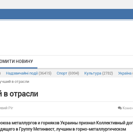
ОМИТИ НОВИНУ
)
Надзвичайні події
(36415)
Спорт
(6994)
Культура
(2782)
Україна
учший в отрасли
 в отрасли
Комен
ивий Ріг
оюза металлургов и горняков Украины признал Коллективный до
дящего в Группу Метинвест, лучшим в горно-металлургическом