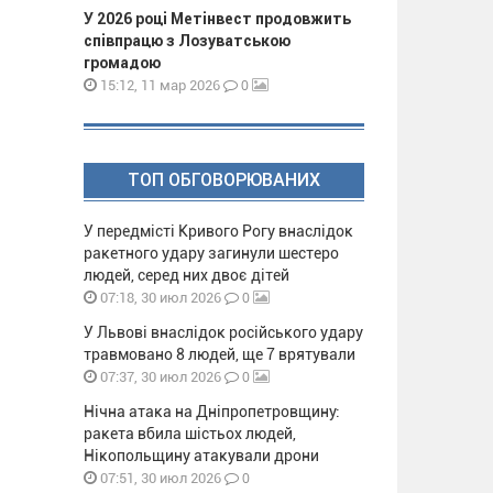
У 2026 році Метінвест продовжить
співпрацю з Лозуватською
громадою
0
15:12, 11 мар 2026
ТОП ОБГОВОРЮВАНИХ
У передмісті Кривого Рогу внаслідок
ракетного удару загинули шестеро
людей, серед них двоє дітей
0
07:18, 30 июл 2026
У Львові внаслідок російського удару
травмовано 8 людей, ще 7 врятували
0
07:37, 30 июл 2026
Нічна атака на Дніпропетровщину:
ракета вбила шістьох людей,
Нікопольщину атакували дрони
0
07:51, 30 июл 2026