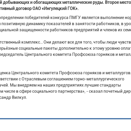
й добывающих и обогащающих металлические руды. Второе место
ктивный договор ОАО «Ингулецкий ГОК».
определении победителей конкурса ПМГУ является выполнение но
 позитивную динамику показателей в занятости работников, в ур
социальной защищенности работников предприятий и членов их сем
тственный комплекс… Они делают все для того, чтобы люди чувст
серьёзные социальные пакеты дополнительно к этому уровню опла
 председатель Центрального комитета Профсоюза горняков и метал
ценка Центрального комитета Профсоюза горняков и металлургов
тветствии с Отраслевым соглашением горно-металлургического
ачей. Мы внедряем на наших предприятиях лучшие стандарты
м числе в сфере социального партнерства», - сказал почетный ди
ксандр Вилкул.