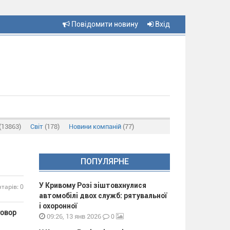
Повідомити новину
Вхід
(13863)
Світ
(178)
Новини компаній
(77)
ПОПУЛЯРНЕ
У Кривому Розі зіштовхнулися
тарів: 0
автомобілі двох служб: рятувальної
і охоронної
говор
0
09:26, 13 янв 2026