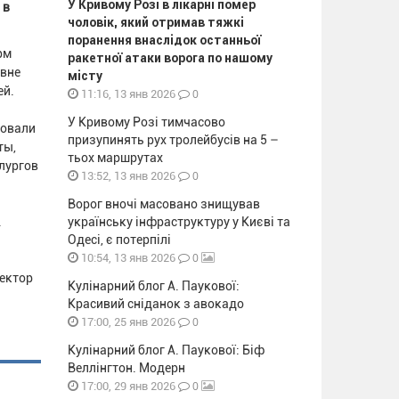
У Кривому Розі в лікарні помер
 в
чоловік, який отримав тяжкі
поранення внаслідок останньої
рм
ракетної атаки ворога по нашому
овне
місту
ей.
0
11:16, 13 янв 2026
У Кривому Розі тимчасово
вовали
призупинять рух тролейбусів на 5 –
ты,
тьох маршрутах
лургов
0
13:52, 13 янв 2026
Ворог вночі масовано знищував
.
українську інфраструктуру у Києві та
Одесі, є потерпілі
0
10:54, 13 янв 2026
ректор
Кулінарний блог А. Паукової:
Красивий сніданок з авокадо
0
17:00, 25 янв 2026
Кулінарний блог А. Паукової: Біф
Веллінгтон. Модерн
0
17:00, 29 янв 2026