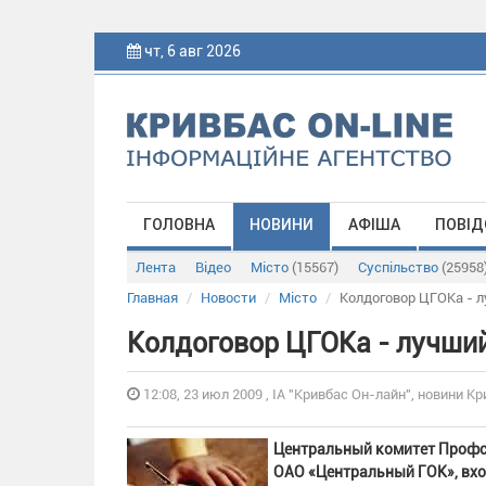
чт, 6 авг 2026
ГОЛОВНА
НОВИНИ
АФІША
ПОВІД
Лента
Відео
Місто
(15567)
Суспільство
(25958
Главная
Новости
Місто
Колдоговор ЦГОКа - л
Колдоговор ЦГОКа - лучший
12:08, 23 июл 2009 , ІА "Кривбас Он-лайн", новини Кр
Центральный комитет Профс
ОАО «Центральный ГОК», вхо