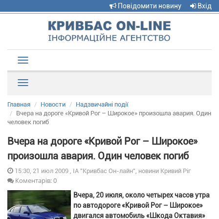
Повідомити новину
Вхід
Toggle
navigation
Рубрики
Главная
Новости
Надзвичайні події
Вчера на дороге «Кривой Рог – Широкое» произошла авария. Один
человек погиб
Вчера на дороге «Кривой Рог – Широкое»
произошла авария. Один человек погиб
15:30, 21 июл 2009 , ІА "Кривбас Он-лайн", новини Кривий Ріг
Коментарів: 0
Вчера, 20 июля, около четырех часов утра
по автодороге «Кривой Рог – Широкое»
двигался автомобиль «Шкода Октавия»