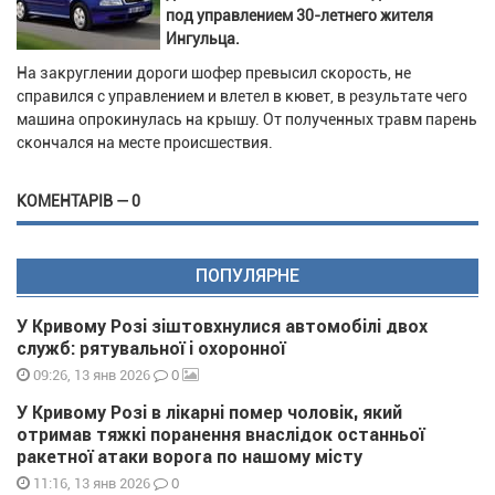
под управлением 30-летнего жителя
Ингульца.
На закруглении дороги шофер превысил скорость, не
справился с управлением и влетел в кювет, в результате чего
машина опрокинулась на крышу. От полученных травм парень
скончался на месте происшествия.
КОМЕНТАРІВ — 0
ПОПУЛЯРНЕ
У Кривому Розі зіштовхнулися автомобілі двох
служб: рятувальної і охоронної
0
09:26, 13 янв 2026
У Кривому Розі в лікарні помер чоловік, який
отримав тяжкі поранення внаслідок останньої
ракетної атаки ворога по нашому місту
0
11:16, 13 янв 2026