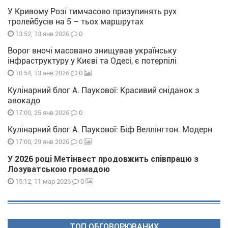
У Кривому Розі тимчасово призупинять рух
тролейбусів на 5 – тьох маршрутах
0
13:52, 13 янв 2026
Ворог вночі масовано знищував українську
інфраструктуру у Києві та Одесі, є потерпілі
0
10:54, 13 янв 2026
Кулінарний блог А. Паукової: Красивий сніданок з
авокадо
0
17:00, 25 янв 2026
Кулінарний блог А. Паукової: Біф Веллінгтон. Модерн
0
17:00, 29 янв 2026
У 2026 році Метінвест продовжить співпрацю з
Лозуватською громадою
0
15:12, 11 мар 2026
ТОП ОБГОВОРЮВАНИХ