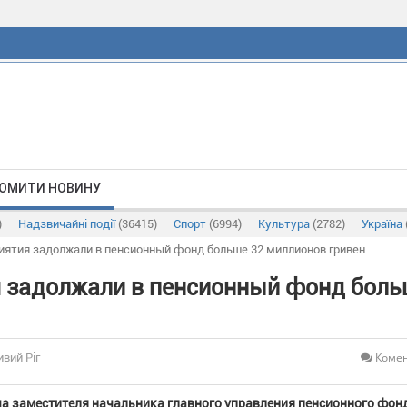
ОМИТИ НОВИНУ
)
Надзвичайні події
(36415)
Спорт
(6994)
Культура
(2782)
Україна
иятия задолжали в пенсионный фонд больше 32 миллионов гривен
 задолжали в пенсионный фонд боль
Комен
ивий Ріг
ча заместителя начальника главного управления пенсионного фон