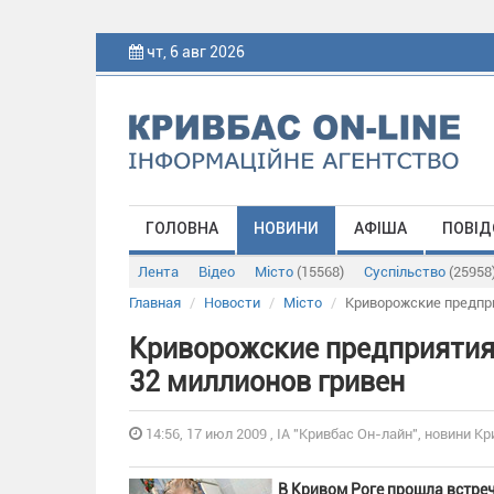
чт, 6 авг 2026
ГОЛОВНА
НОВИНИ
АФІША
ПОВІД
Лента
Відео
Місто
(15568)
Суспільство
(25958
Главная
Новости
Місто
Криворожские предпр
Криворожские предприятия
32 миллионов гривен
14:56, 17 июл 2009 , ІА "Кривбас Он-лайн", новини Кр
В Кривом Роге прошла встре