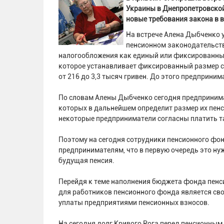
Украины в Днепропетровской
новые требования закона в 
На встрече Алена Дыбченко 
пенсионном законодательст
налогообложения как единый или фиксированный
которое устанавливает фиксированный размер ст
от 216 до 3,3 тысяч гривен. До этого предпринима
По словам Алены Дыбченко сегодня предпринима
которых в дальнейшем определит размер их пенси
некоторые предприниматели согласны платить т
Поэтому на сегодня сотрудники пенсионного фо
предпринимателям, что в первую очередь это нуж
будущая пенсия.
Перейдя к теме наполнения бюджета фонда пенси
для работников пенсионного фонда является сво
уплаты предприятиями пенсионных взносов.
На сегодня долг Кривого Рога перед пенсионным 