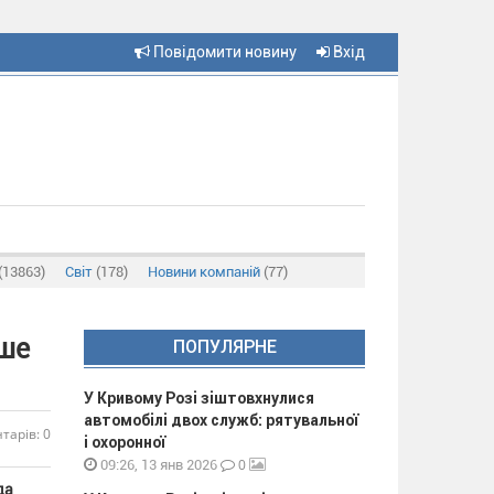
Повідомити новину
Вхід
(13863)
Світ
(178)
Новини компаній
(77)
ше
ПОПУЛЯРНЕ
У Кривому Розі зіштовхнулися
автомобілі двох служб: рятувальної
тарів: 0
і охоронної
0
09:26, 13 янв 2026
да