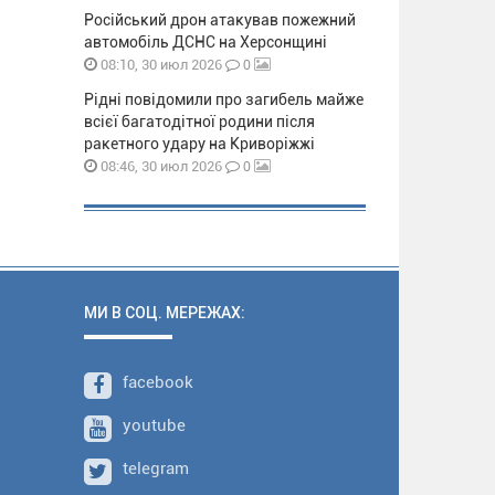
Російський дрон атакував пожежний
автомобіль ДСНС на Херсонщині
0
08:10, 30 июл 2026
Рідні повідомили про загибель майже
всієї багатодітної родини після
ракетного удару на Криворіжжі
0
08:46, 30 июл 2026
МИ В СОЦ. МЕРЕЖАХ:
facebook
youtube
telegram