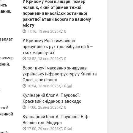
У Кривому Розі в лікарні помер
лись
чоловік, який отримав тяжкі
ование.
поранення внаслідок останньої
ракетної атаки ворога по нашому
місту
0
11:16, 13 янв 2026
авляет
У Кривому Розі тимчасово
призупинять рух тролейбусів на 5 –
тьох маршрутах
 размер
0
13:52, 13 янв 2026
ений,
Ворог вночі масовано знищував
українську інфраструктуру у Києві та
Одесі, є потерпілі
0
10:54, 13 янв 2026
х
Кулінарний блог А. Паукової:
Красивий сніданок з авокадо
0
17:00, 25 янв 2026
ачей
менной
Кулінарний блог А. Паукової: Біф
Веллінгтон. Модерн
0
17:00, 29 янв 2026
бщей