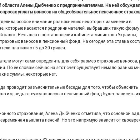
 области Алены Дыбченко с предпринимателями. На ней обсужда
вопросах уплаты взносов на общеобязательное пенсионное страх
уделила особое внимание разъяснению некоторых изменений в
ве, которые касаются предпринимателей, выбравших такую форму
 налог. Речь шла о постановлении кабинета министров Украины,
раховых взносов в пенсионный фонд. На сегодня эта ставка сост
тели платили от 5 до 30 гривен.
тели могут сами определить для себя размер страховых взносов,
й. По ее словам сейчас на этот счет существует немало разных мн
акие суммы, некоторые нет.
нда проводят разъяснительные беседы для того, чтобы объяснить
но им, ведь от сумм взносов в пенсионный фонд будет зависеть и
онного страхования, Алена Дыбченко отметила, что основной зад
евременная выплата пенсий. Но это напрямую зависит от своевре
фондом составляет 32 миллиона гривен, это четвертая часть от о