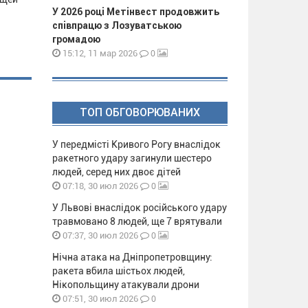
У 2026 році Метінвест продовжить
співпрацю з Лозуватською
громадою
0
15:12, 11 мар 2026
ТОП ОБГОВОРЮВАНИХ
У передмісті Кривого Рогу внаслідок
ракетного удару загинули шестеро
людей, серед них двоє дітей
0
07:18, 30 июл 2026
У Львові внаслідок російського удару
травмовано 8 людей, ще 7 врятували
0
07:37, 30 июл 2026
Нічна атака на Дніпропетровщину:
ракета вбила шістьох людей,
Нікопольщину атакували дрони
0
07:51, 30 июл 2026