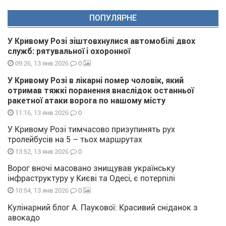
ПОПУЛЯРНЕ
У Кривому Розі зіштовхнулися автомобілі двох
служб: рятувальної і охоронної
0
09:26, 13 янв 2026
У Кривому Розі в лікарні помер чоловік, який
отримав тяжкі поранення внаслідок останньої
ракетної атаки ворога по нашому місту
0
11:16, 13 янв 2026
У Кривому Розі тимчасово призупинять рух
тролейбусів на 5 – тьох маршрутах
0
13:52, 13 янв 2026
Ворог вночі масовано знищував українську
інфраструктуру у Києві та Одесі, є потерпілі
0
10:54, 13 янв 2026
Кулінарний блог А. Паукової: Красивий сніданок з
авокадо