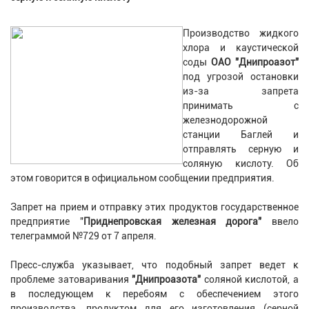
Производство жидкого
хлора и каустической
соды
ОАО "Днипроазот"
под угрозой остановки
из-за запрета
принимать с
железнодорожной
станции Баглей и
отправлять серную и
соляную кислоту. Об
этом говорится в официальном сообщении предприятия.
Запрет на прием и отправку этих продуктов государственное
предприятие "
Приднепровская железная дорога"
ввело
телеграммой №729 от 7 апреля.
Пресс-служба указывает, что подобный запрет ведет к
проблеме затоваривания
"Днипроазота"
соляной кислотой, а
в последующем к перебоям с обеспечением этого
производства, продуктом для его изготовления (серной