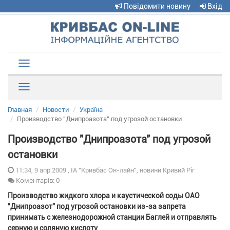
Повідомити новину
Вхід
Toggle
navigation
Рубрики
Главная
Новости
Україна
Производство "Днипроазота" под угрозой остановки
Производство "Днипроазота" под угрозой
остановки
11:34, 9 апр 2009 , ІА "Кривбас Он-лайн", новини Кривий Ріг
Коментарів: 0
Производство жидкого хлора и каустической соды ОАО
"Днипроазот" под угрозой остановки из-за запрета
принимать с железнодорожной станции Баглей и отправлять
серную и соляную кислоту