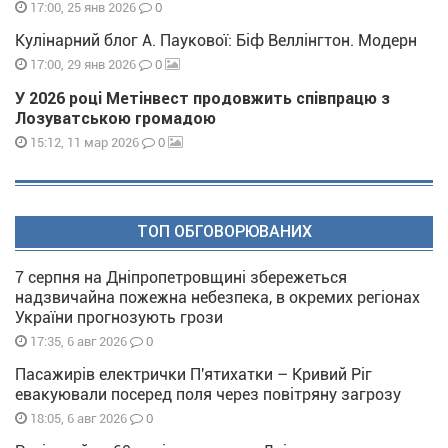
0
17:00, 25 янв 2026
Кулінарний блог А. Паукової: Біф Веллінгтон. Модерн
0
17:00, 29 янв 2026
У 2026 році Метінвест продовжить співпрацю з
Лозуватською громадою
0
15:12, 11 мар 2026
ТОП ОБГОВОРЮВАНИХ
7 серпня на Дніпропетровщині збережеться
надзвичайна пожежна небезпека, в окремих регіонах
України прогнозують грози
0
17:35, 6 авг 2026
Пасажирів електрички П'ятихатки – Кривий Ріг
евакуювали посеред поля через повітряну загрозу
0
18:05, 6 авг 2026