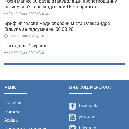
Росія майже 60 разів атакувала Дніпропетровщину:
загинули п’ятеро людей, ще 16 – поранені
0
18:42, 6 авг 2026
Брифінг голови Ради оборони міста Олександра
Вілкула за підсумками 06 08 26
0
19:15, 6 авг 2026
Погода на 7 серпня
0
20:00, 6 авг 2026
МЕНЮ
МИ В СОЦ. МЕРЕЖАХ:
Головна
facebook
Новини
youtube
Афіша
telegram
Повідомити новину