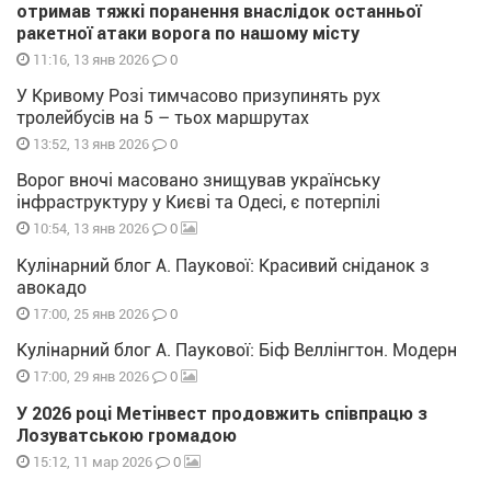
отримав тяжкі поранення внаслідок останньої
ракетної атаки ворога по нашому місту
0
11:16, 13 янв 2026
У Кривому Розі тимчасово призупинять рух
тролейбусів на 5 – тьох маршрутах
0
13:52, 13 янв 2026
Ворог вночі масовано знищував українську
інфраструктуру у Києві та Одесі, є потерпілі
0
10:54, 13 янв 2026
Кулінарний блог А. Паукової: Красивий сніданок з
авокадо
0
17:00, 25 янв 2026
Кулінарний блог А. Паукової: Біф Веллінгтон. Модерн
0
17:00, 29 янв 2026
У 2026 році Метінвест продовжить співпрацю з
Лозуватською громадою
0
15:12, 11 мар 2026