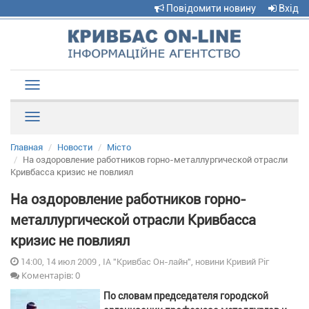
Повідомити новину
Вхід
Toggle
navigation
Рубрики
Главная
Новости
Місто
На оздоровление работников горно-металлургической отрасли
Кривбасса кризис не повлиял
На оздоровление работников горно-
металлургической отрасли Кривбасса
кризис не повлиял
14:00, 14 июл 2009 , ІА "Кривбас Он-лайн", новини Кривий Ріг
Коментарів: 0
По словам председателя городской