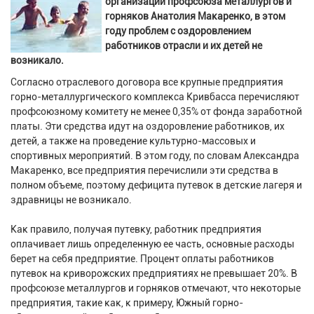
организации профсоюза металлургов и
горняков Анатолия Макаренко, в этом
году проблем с оздоровлением
работников отрасли и их детей не
возникало.
Согласно отраслевого договора все крупные предприятия
горно-металлургического комплекса Кривбасса перечисляют
профсоюзному комитету не менее 0,35% от фонда заработной
платы. Эти средства идут на оздоровление работников, их
детей, а также на проведение культурно-массовых и
спортивных мероприятий. В этом году, по словам Александра
Макаренко, все предприятия перечислили эти средства в
полном объеме, поэтому дефицита путевок в детские лагеря и
здравницы не возникало.
Как правило, получая путевку, работник предприятия
оплачивает лишь определенную ее часть, основные расходы
берет на себя предприятие. Процент оплаты работников
путевок на криворожских предприятиях не превышает 20%. В
профсоюзе металлургов и горняков отмечают, что некоторые
предприятия, такие как, к примеру, Южный горно-