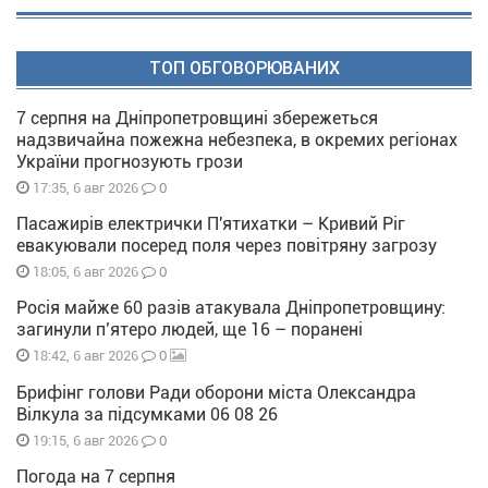
ТОП ОБГОВОРЮВАНИХ
7 серпня на Дніпропетровщині збережеться
надзвичайна пожежна небезпека, в окремих регіонах
України прогнозують грози
0
17:35, 6 авг 2026
Пасажирів електрички П'ятихатки – Кривий Ріг
евакуювали посеред поля через повітряну загрозу
0
18:05, 6 авг 2026
Росія майже 60 разів атакувала Дніпропетровщину:
загинули п’ятеро людей, ще 16 – поранені
0
18:42, 6 авг 2026
Брифінг голови Ради оборони міста Олександра
Вілкула за підсумками 06 08 26
0
19:15, 6 авг 2026
Погода на 7 серпня