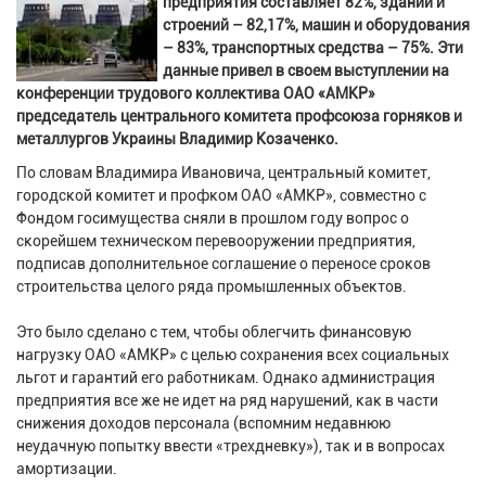
предприятия составляет 82%, зданий и
строений – 82,17%, машин и оборудования
– 83%, транспортных средства – 75%. Эти
данные привел в своем выступлении на
конференции трудового коллектива ОАО «АМКР»
председатель центрального комитета профсоюза горняков и
металлургов Украины Владимир Козаченко.
По словам Владимира Ивановича, центральный комитет,
городской комитет и профком ОАО «АМКР», совместно с
Фондом госимущества сняли в прошлом году вопрос о
скорейшем техническом перевооружении предприятия,
подписав дополнительное соглашение о переносе сроков
строительства целого ряда промышленных объектов.
Это было сделано с тем, чтобы облегчить финансовую
нагрузку ОАО «АМКР» с целью сохранения всех социальных
льгот и гарантий его работникам. Однако администрация
предприятия все же не идет на ряд нарушений, как в части
снижения доходов персонала (вспомним недавнюю
неудачную попытку ввести «трехдневку»), так и в вопросах
амортизации.