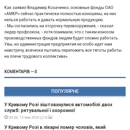
Как заявил Владимир Козаченко, основные фонды ОАО
«АМКР» сейчас практически полностью изношены, на них
нельзя работать и давать нормальную продукцию.
- Мы согласились на отсрочку перевооружения, - сказал
лидер профсоюза, - хотя понимали, что с таким износом
производственных фондов людям будет сложно работать.
Увы, но администрация предприятия не особо идет нам
навстречу, всячески пытаясь переложить все тяготы работы
на плечи трудового коллектива».
КОМЕНТАРІВ — 0
ПОПУЛЯРНЕ
У Кривому Розі зіштовхнулися автомобілі двох
служб: рятувальної і охоронної
0
09:26, 13 янв 2026
У Кривому Розі в лікарні помер чоловік, який