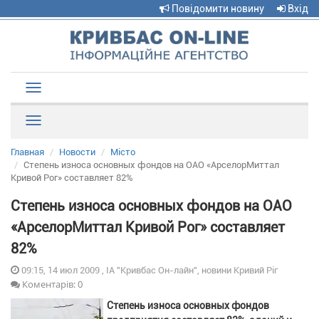
Повідомити новину
Вхід
Toggle
navigation
Рубрики
Главная
Новости
Місто
Степень износа основных фондов на ОАО «АрселорМиттал
Кривой Рог» составляет 82%
Степень износа основных фондов на ОАО
«АрселорМиттал Кривой Рог» составляет
82%
09:15, 14 июл 2009 , ІА "Кривбас Он-лайн", новини Кривий Ріг
Коментарів: 0
Степень износа основных фондов