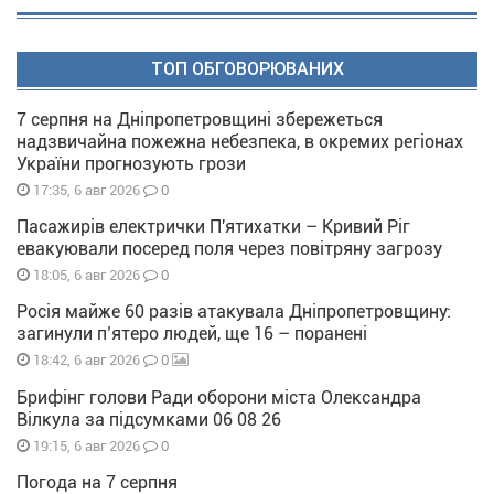
ТОП ОБГОВОРЮВАНИХ
7 серпня на Дніпропетровщині збережеться
надзвичайна пожежна небезпека, в окремих регіонах
України прогнозують грози
0
17:35, 6 авг 2026
Пасажирів електрички П'ятихатки – Кривий Ріг
евакуювали посеред поля через повітряну загрозу
0
18:05, 6 авг 2026
Росія майже 60 разів атакувала Дніпропетровщину:
загинули п’ятеро людей, ще 16 – поранені
0
18:42, 6 авг 2026
Брифінг голови Ради оборони міста Олександра
Вілкула за підсумками 06 08 26
0
19:15, 6 авг 2026
Погода на 7 серпня