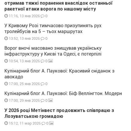
отримав тяжкі поранення внаслідок останньої
ракетної атаки ворога по нашому місту
0
11:16, 13 янв 2026
У Кривому Розі тимчасово призупинять рух
тролейбусів на 5 – тьох маршрутах
0
13:52, 13 янв 2026
Ворог вночі масовано знищував українську
інфраструктуру у Києві та Одесі, є потерпілі
0
10:54, 13 янв 2026
Кулінарний блог А. Паукової: Красивий сніданок з
авокадо
0
17:00, 25 янв 2026
Кулінарний блог А. Паукової: Біф Веллінгтон. Модерн
0
17:00, 29 янв 2026
У 2026 році Метінвест продовжить співпрацю з
Лозуватською громадою
0
15:12, 11 мар 2026