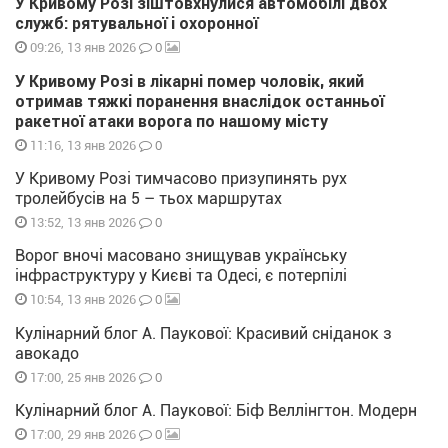
У Кривому Розі зіштовхнулися автомобілі двох
служб: рятувальної і охоронної
0
09:26, 13 янв 2026
У Кривому Розі в лікарні помер чоловік, який
отримав тяжкі поранення внаслідок останньої
ракетної атаки ворога по нашому місту
0
11:16, 13 янв 2026
У Кривому Розі тимчасово призупинять рух
тролейбусів на 5 – тьох маршрутах
0
13:52, 13 янв 2026
Ворог вночі масовано знищував українську
інфраструктуру у Києві та Одесі, є потерпілі
0
10:54, 13 янв 2026
Кулінарний блог А. Паукової: Красивий сніданок з
авокадо
0
17:00, 25 янв 2026
Кулінарний блог А. Паукової: Біф Веллінгтон. Модерн
0
17:00, 29 янв 2026