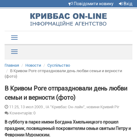
Повідомити новину
Вхід
Toggle
navigation
Рубрики
Главная
Новости
Суспільство
В Кривом Роге отпраздновали день любви семьи и верности
(фото)
В Кривом Роге отпраздновали день любви
семьи и верности (фото)
11:25, 13 июл 2009 , ІА "Кривбас Он-лайн", новини Кривий Ріг
Коментарів: 0
В субботу в парке имени Богдана Хмельницкого прошел
праздник, посвященный покровителям семьи святым Петру и
Февронии Муромским.