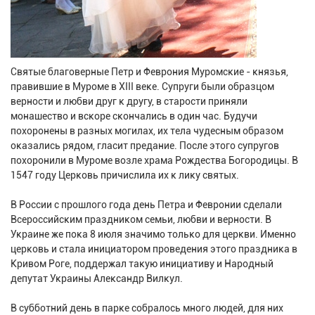
Святые благоверные Петр и Феврония Муромские - князья,
правившие в Муроме в XIII веке. Супруги были образцом
верности и любви друг к другу, в старости приняли
монашество и вскоре скончались в один час. Будучи
похоронены в разных могилах, их тела чудесным образом
оказались рядом, гласит предание. После этого супругов
похоронили в Муроме возле храма Рождества Богородицы. В
1547 году Церковь причислила их к лику святых.
В России с прошлого года день Петра и Февронии сделали
Всероссийским праздником семьи, любви и верности. В
Украине же пока 8 июля значимо только для церкви. Именно
церковь и стала инициатором проведения этого праздника в
Кривом Роге, поддержал такую инициативу и Народный
депутат Украины Александр Вилкул.
В субботний день в парке собралось много людей, для них