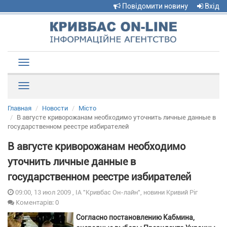
Повідомити новину
Вхід
Toggle
navigation
Рубрики
Главная
Новости
Місто
В августе криворожанам необходимо уточнить личные данные в
государственном реестре избирателей
В августе криворожанам необходимо
уточнить личные данные в
государственном реестре избирателей
09:00, 13 июл 2009 , ІА "Кривбас Он-лайн", новини Кривий Ріг
Коментарів: 0
Согласно постановлению Кабмина,