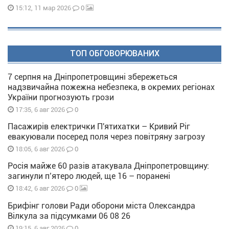
0
15:12, 11 мар 2026
ТОП ОБГОВОРЮВАНИХ
7 серпня на Дніпропетровщині збережеться
надзвичайна пожежна небезпека, в окремих регіонах
України прогнозують грози
0
17:35, 6 авг 2026
Пасажирів електрички П'ятихатки – Кривий Ріг
евакуювали посеред поля через повітряну загрозу
0
18:05, 6 авг 2026
Росія майже 60 разів атакувала Дніпропетровщину:
загинули п’ятеро людей, ще 16 – поранені
0
18:42, 6 авг 2026
Брифінг голови Ради оборони міста Олександра
Вілкула за підсумками 06 08 26
0
19:15, 6 авг 2026