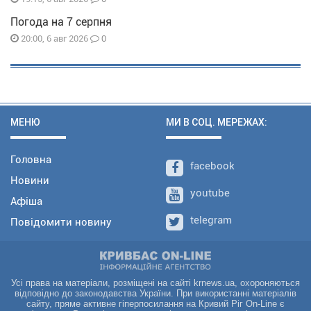
Погода на 7 серпня
0
20:00, 6 авг 2026
МЕНЮ
МИ В СОЦ. МЕРЕЖАХ:
Головна
facebook
Новини
youtube
Афіша
telegram
Повідомити новину
Усі права на матеріали, розміщені на сайті krnews.ua, охороняються
відповідно до законодавства України. При використанні матеріалів
сайту, пряме активне гіперпосилання на Кривий Ріг On-Line є