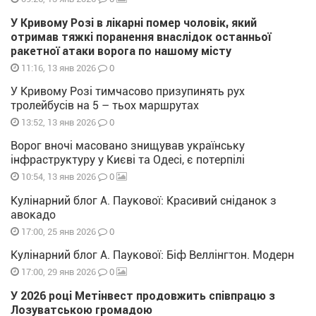
У Кривому Розі в лікарні помер чоловік, який
отримав тяжкі поранення внаслідок останньої
ракетної атаки ворога по нашому місту
0
11:16, 13 янв 2026
У Кривому Розі тимчасово призупинять рух
тролейбусів на 5 – тьох маршрутах
0
13:52, 13 янв 2026
Ворог вночі масовано знищував українську
інфраструктуру у Києві та Одесі, є потерпілі
0
10:54, 13 янв 2026
Кулінарний блог А. Паукової: Красивий сніданок з
авокадо
0
17:00, 25 янв 2026
Кулінарний блог А. Паукової: Біф Веллінгтон. Модерн
0
17:00, 29 янв 2026
У 2026 році Метінвест продовжить співпрацю з
Лозуватською громадою