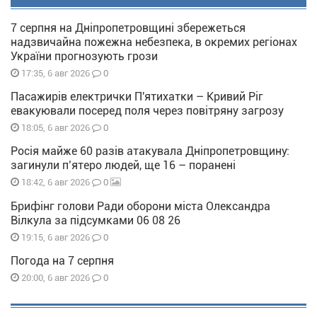
7 серпня на Дніпропетровщині збережеться
надзвичайна пожежна небезпека, в окремих регіонах
України прогнозують грози
0
17:35, 6 авг 2026
Пасажирів електрички П'ятихатки – Кривий Ріг
евакуювали посеред поля через повітряну загрозу
0
18:05, 6 авг 2026
Росія майже 60 разів атакувала Дніпропетровщину:
загинули п’ятеро людей, ще 16 – поранені
0
18:42, 6 авг 2026
Брифінг голови Ради оборони міста Олександра
Вілкула за підсумками 06 08 26
0
19:15, 6 авг 2026
Погода на 7 серпня
0
20:00, 6 авг 2026