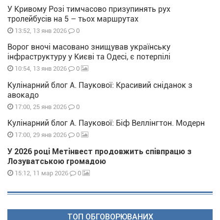
У Кривому Розі тимчасово призупинять рух
тролейбусів на 5 – тьох маршрутах
0
13:52, 13 янв 2026
Ворог вночі масовано знищував українську
інфраструктуру у Києві та Одесі, є потерпілі
0
10:54, 13 янв 2026
Кулінарний блог А. Паукової: Красивий сніданок з
авокадо
0
17:00, 25 янв 2026
Кулінарний блог А. Паукової: Біф Веллінгтон. Модерн
0
17:00, 29 янв 2026
У 2026 році Метінвест продовжить співпрацю з
Лозуватською громадою
0
15:12, 11 мар 2026
ТОП ОБГОВОРЮВАНИХ