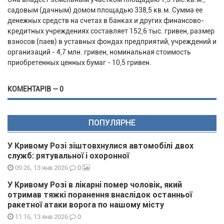
садовым (дачным) домом площадью 338,5 кв.м. Сумма ее
денежных средств на счетах в банках и других финансово-
кредитных учреждениях составляет 152,6 тыс. гривен, размер
взносов (паев) в уставных фондах предприятий, учреждений и
организаций - 4,7 млн. гривен, номинальная стоимость
приобретенных ценных бумаг - 10,5 гривен.
КОМЕНТАРІВ — 0
ПОПУЛЯРНЕ
У Кривому Розі зіштовхнулися автомобілі двох
служб: рятувальної і охоронної
0
09:26, 13 янв 2026
У Кривому Розі в лікарні помер чоловік, який
отримав тяжкі поранення внаслідок останньої
ракетної атаки ворога по нашому місту
0
11:16, 13 янв 2026