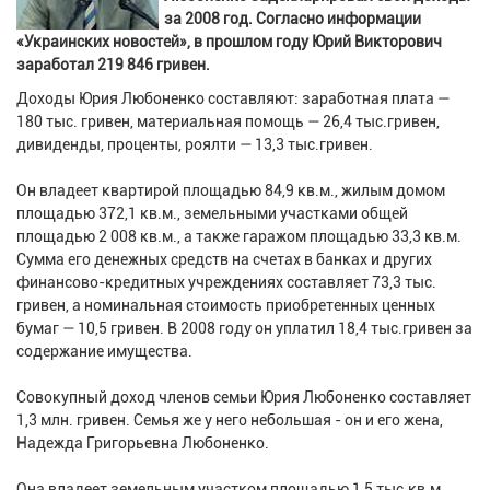
за 2008 год. Согласно информации
«Украинских новостей», в прошлом году Юрий Викторович
заработал 219 846 гривен.
Доходы Юрия Любоненко составляют: заработная плата —
180 тыс. гривен, материальная помощь — 26,4 тыс.гривен,
дивиденды, проценты, роялти — 13,3 тыс.гривен.
Он владеет квартирой площадью 84,9 кв.м., жилым домом
площадью 372,1 кв.м., земельными участками общей
площадью 2 008 кв.м., а также гаражом площадью 33,3 кв.м.
Сумма его денежных средств на счетах в банках и других
финансово-кредитных учреждениях составляет 73,3 тыс.
гривен, а номинальная стоимость приобретенных ценных
бумаг — 10,5 гривен. В 2008 году он уплатил 18,4 тыс.гривен за
содержание имущества.
Совокупный доход членов семьи Юрия Любоненко составляет
1,3 млн. гривен. Семья же у него небольшая - он и его жена,
Надежда Григорьевна Любоненко.
Она владеет земельным участком площадью 1,5 тыс.кв.м.,