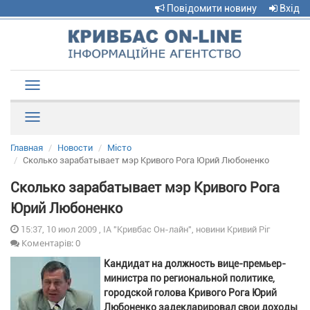
Повідомити новину
Вхід
Toggle
navigation
Рубрики
Главная
Новости
Місто
Сколько зарабатывает мэр Кривого Рога Юрий Любоненко
Сколько зарабатывает мэр Кривого Рога
Юрий Любоненко
15:37, 10 июл 2009 , ІА "Кривбас Он-лайн", новини Кривий Ріг
Коментарів: 0
Кандидат на должность вице-премьер-
министра по региональной политике,
городской голова Кривого Рога Юрий
Любоненко задекларировал свои доходы