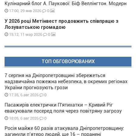
Кулінарний блог А. Паукової: Біф Веллінгтон. Модерн
0
17:00, 29 янв 2026
У 2026 році Метінвест продовжить співпрацю з
Лозуватською громадою
0
15:12, 11 мар 2026
ТОП ОБГОВОРЮВАНИХ
7 серпня на Дніпропетровщині збережеться
надзвичайна пожежна небезпека, в окремих регіонах
України прогнозують грози
0
17:35, 6 авг 2026
Пасажирів електрички П'ятихатки – Кривий Ріг
евакуювали посеред поля через повітряну загрозу
0
18:05, 6 авг 2026
Росія майже 60 разів атакувала Дніпропетровщину:
загинули п’ятеро людей, ще 16 – поранені