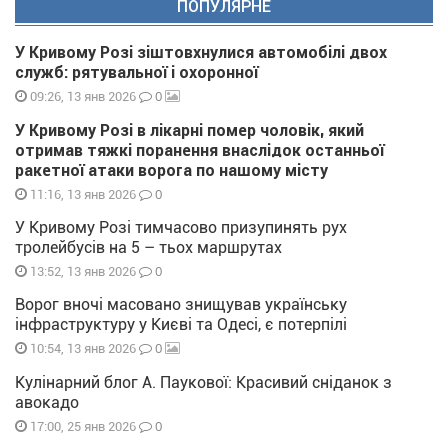
ПОПУЛЯРНЕ
У Кривому Розі зіштовхнулися автомобілі двох
служб: рятувальної і охоронної
0
09:26, 13 янв 2026
У Кривому Розі в лікарні помер чоловік, який
отримав тяжкі поранення внаслідок останньої
ракетної атаки ворога по нашому місту
0
11:16, 13 янв 2026
У Кривому Розі тимчасово призупинять рух
тролейбусів на 5 – тьох маршрутах
0
13:52, 13 янв 2026
Ворог вночі масовано знищував українську
інфраструктуру у Києві та Одесі, є потерпілі
0
10:54, 13 янв 2026
Кулінарний блог А. Паукової: Красивий сніданок з
авокадо
0
17:00, 25 янв 2026