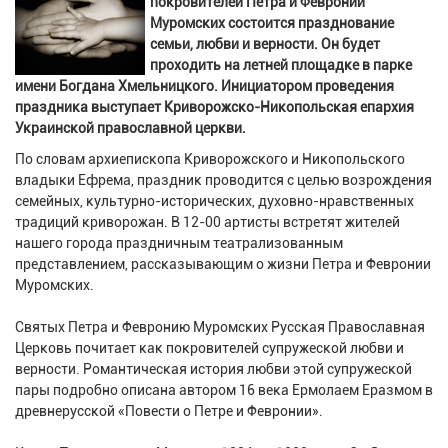
покровителей Петра и Февронии
Муромских состоится празднование
семьи, любви и верности. Он будет
проходить на летней площадке в парке
имени Богдана Хмельницкого. Инициатором проведения
праздника выступает Криворожско-Никопольская епархия
Украинской православной церкви.
По словам архиепископа Криворожского и Никопольского
владыки Ефрема, праздник проводится с целью возрождения
семейных, культурно-исторических, духовно-нравственных
традиций криворожан. В 12-00 артисты встретят жителей
нашего города праздничным театрализованным
представлением, рассказывающим о жизни Петра и Февронии
Муромских.
Святых Петра и Февронию Муромских Русская Православная
Церковь почитает как покровителей супружеской любви и
верности. Романтическая история любви этой супружеской
пары подробно описана автором 16 века Ермолаем Еразмом в
древнерусской «Повести о Петре и Февронии».