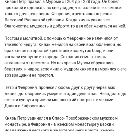
Князь Петр правил в Муроме с 1204 до 1228 года. Он болел
проказой и однажды во сне увидел, что излечить его сможет
только дочь пчеловода Феврония, крестьянка деревни
Ласковой Рязанской губернии. Когда князь увидел ее
благочестие, мудрость и доброту, то дал обет жениться на ней.
Постом и молитвой, с помощью Февронии он излечился от
тяжелого недуга. Князь женился на своей возлюбленной, но
брак князя на простой крестьянке возмутил бояр, и они
изгнали супругов из города. Сохраняя семью, князь
отказался от престола. Но вскоре на Муром обрушились
бедствия, и народ вспомнил о мудром князе и взмолился о его
возвращении на престол.
Петр и Феврония, пронеся любовь друг к другу через всю
жизнь, договорились умереть в один день и час. Незадолго до
смерти супруги приняли монашеский постриг с именами
Давид и Евфросинья.
Князь Петр уединился в Спасо-Преображенском мужском
монастыре, а Феврония - в женском монастыре у церкви
Воздвижения честного и животворящего креста. Умерли