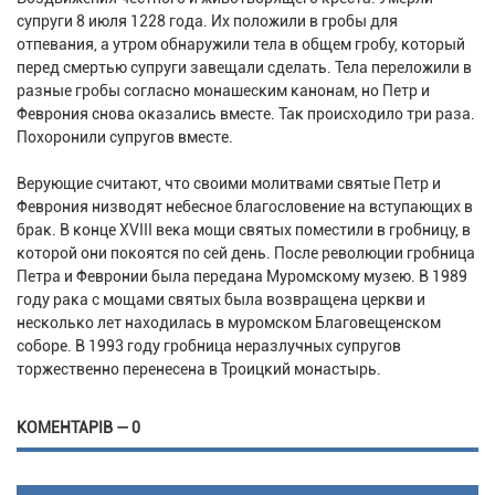
супруги 8 июля 1228 года. Их положили в гробы для
отпевания, а утром обнаружили тела в общем гробу, который
перед смертью супруги завещали сделать. Тела переложили в
разные гробы согласно монашеским канонам, но Петр и
Феврония снова оказались вместе. Так происходило три раза.
Похоронили супругов вместе.
Верующие считают, что своими молитвами святые Петр и
Феврония низводят небесное благословение на вступающих в
брак. В конце XVIII века мощи святых поместили в гробницу, в
которой они покоятся по сей день. После революции гробница
Петра и Февронии была передана Муромскому музею. В 1989
году рака с мощами святых была возвращена церкви и
несколько лет находилась в муромском Благовещенском
соборе. В 1993 году гробница неразлучных супругов
торжественно перенесена в Троицкий монастырь.
КОМЕНТАРІВ — 0