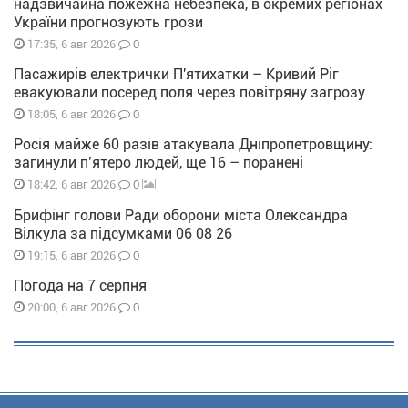
надзвичайна пожежна небезпека, в окремих регіонах
України прогнозують грози
0
17:35, 6 авг 2026
Пасажирів електрички П'ятихатки – Кривий Ріг
евакуювали посеред поля через повітряну загрозу
0
18:05, 6 авг 2026
Росія майже 60 разів атакувала Дніпропетровщину:
загинули п’ятеро людей, ще 16 – поранені
0
18:42, 6 авг 2026
Брифінг голови Ради оборони міста Олександра
Вілкула за підсумками 06 08 26
0
19:15, 6 авг 2026
Погода на 7 серпня
0
20:00, 6 авг 2026