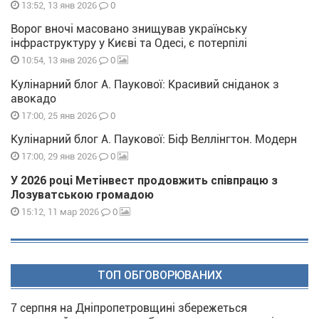
0
13:52, 13 янв 2026
Ворог вночі масовано знищував українську
інфраструктуру у Києві та Одесі, є потерпілі
0
10:54, 13 янв 2026
Кулінарний блог А. Паукової: Красивий сніданок з
авокадо
0
17:00, 25 янв 2026
Кулінарний блог А. Паукової: Біф Веллінгтон. Модерн
0
17:00, 29 янв 2026
У 2026 році Метінвест продовжить співпрацю з
Лозуватською громадою
0
15:12, 11 мар 2026
ТОП ОБГОВОРЮВАНИХ
7 серпня на Дніпропетровщині збережеться