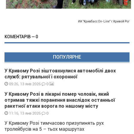
ИА "Кривбасс On-Line" г.Кривой Рог
КОМЕНТАРІВ — 0
ПОПУЛЯРНЕ
У Кривому Розі зіштовхнулися автомобілі двох
служб: рятувальної і охоронної
0
09:26, 13 янв 2026
У Кривому Розі в лікарні помер чоловік, який
отримав тяжкі поранення внаслідок останньої
ракетної атаки ворога по нашому місту
0
11:16, 13 янв 2026
У Кривому Розі тимчасово призупинять рух
тролейбусів на 5 – тьох маршрутах