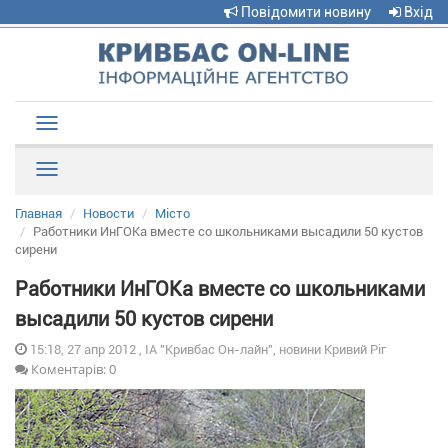
Повідомити новину
Вхід
Toggle
navigation
Рубрики
Главная
Новости
Місто
Работники ИнГОКа вместе со школьниками высадили 50 кустов
сирени
Работники ИнГОКа вместе со школьниками
высадили 50 кустов сирени
15:18, 27 апр 2012 , ІА "Кривбас Он-лайн", новини Кривий Ріг
Коментарів: 0