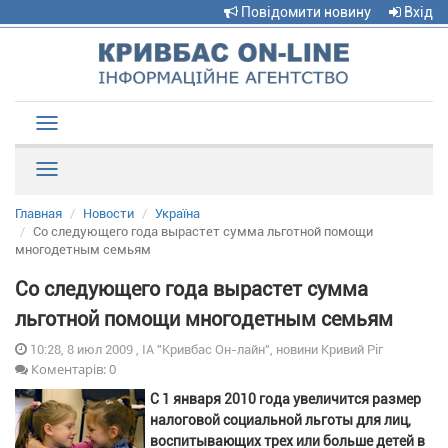
Повідомити новину
Вхід
Toggle
navigation
Рубрики
Главная
Новости
Україна
Со следующего года вырастет сумма льготной помощи
многодетным семьям
Со следующего года вырастет сумма
льготной помощи многодетным семьям
10:28, 8 июл 2009 , ІА "Кривбас Он-лайн", новини Кривий Ріг
Коментарів: 0
С 1 января 2010 года увеличится размер
налоговой социальной льготы для лиц,
воспитывающих трех или больше детей в