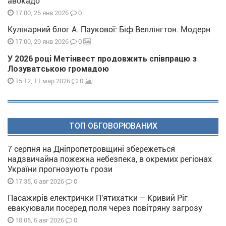
авокадо
0
17:00, 25 янв 2026
Кулінарний блог А. Паукової: Біф Веллінгтон. Модерн
0
17:00, 29 янв 2026
У 2026 році Метінвест продовжить співпрацю з
Лозуватською громадою
0
15:12, 11 мар 2026
ТОП ОБГОВОРЮВАНИХ
7 серпня на Дніпропетровщині збережеться
надзвичайна пожежна небезпека, в окремих регіонах
України прогнозують грози
0
17:35, 6 авг 2026
Пасажирів електрички П'ятихатки – Кривий Ріг
евакуювали посеред поля через повітряну загрозу
0
18:05, 6 авг 2026