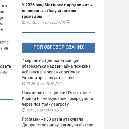
У 2026 році Метінвест продовжить
ного
співпрацю з Лозуватською
 на
громадою
да.
0
15:12, 11 мар 2026
дясь
е.
жет с
ТОП ОБГОВОРЮВАНИХ
ь на
7 серпня на Дніпропетровщині
совать
збережеться надзвичайна пожежна
небезпека, в окремих регіонах
аким
України прогнозують грози
0
17:35, 6 авг 2026
Пасажирів електрички П'ятихатки –
Кривий Ріг евакуювали посеред поля
через повітряну загрозу
0
18:05, 6 авг 2026
Росія майже 60 разів атакувала
Дніпропетровщину: загинули п’ятеро