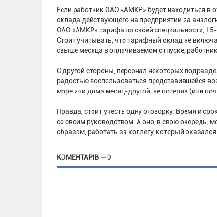
Если работник ОАО «АМКР» будет находиться в от
оклада действующего на предприятии за аналоги
ОАО «АМКР» тарифа по своей специальности, 15-3
Стоит учитывать, что тарифный оклад не включа
свыше месяца в оплачиваемом отпуске, работник
С другой стороны, персонал некоторых подразде
радостью воспользоваться представившейся возм
море или дома месяц-другой, не потеряв (или поч
Правда, стоит учесть одну оговорку. Время и ср
со своим руководством. А оно, в свою очередь, м
образом, работать за коллегу, который оказалс
КОМЕНТАРІВ — 0