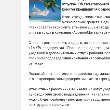
отпуска». Об этом говоритс
комитет предприятия с одоб
Итак, «трехдневка» отменена
можно больше средств. Ведь
планировала сэкономить в течение 2009-го года
оплаты труда в компании «АрселорМиттал» все ж
Стороны договорились внедрить на криворожско
«АМКР» предприятии в Польше, принадлежащем 
уходящий в дополнительный отпуск рабочий, по
польском подразделении компании «АрселорМитт
отпусках.
Польский опыт настолько понравился и админис
его на криворожском предприятии вместо «трехдн
Итак, отныне работники ОАО «АМКР» смогут уход
руководителя своего подразделения (начальника
можно будет безболезненно для производственно
на «трудовые каникулы».