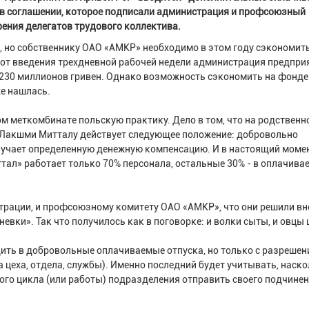
я в соглашении, которое подписали администрация и профсоюзный
рения делегатов трудового коллектива.
, но собственнику ОАО «АМКР» необходимо в этом году сэкономит
 от введения трехдневной рабочей недели администрация предпри
 230 миллионов гривен. Однако возможность сэкономить на фонде
е нашлась.
м меткомбинате польскую практику. Дело в том, что на родствен
Лакшми Митталу действует следующее положение: добровольно
лучает определенную денежную компенсацию. И в настоящий моме
ал» работает только 70% персонала, остальные 30% - в оплачива
трации, и профсоюзному комитету ОАО «АМКР», что они решили в
евки». Так что получилось как в поговорке: и волки сыты, и овцы 
ить в добровольные оплачиваемые отпуска, но только с разрешен
 цеха, отдела, службы). Именно последний будет учитывать, наск
го цикла (или работы) подразделения отправить своего подчине