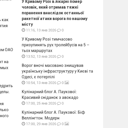
У Кривому Розі в лікарні помер
чоловік, який отримав тяжкі
поранення внаслідок останньої
ракетної атаки ворога по нашому
ь как
місту
ятия
0
11:16, 13 янв 2026
У Кривому Розі тимчасово
призупинять рух тролейбусів на 5 –
ном ОАО
тьох маршрутах
0
13:52, 13 янв 2026
нт на
Ворог вночі масовано знищував
емых
українську інфраструктуру у Києві та
Одесі, є потерпілі
0
10:54, 13 янв 2026
недрить
целы.
Кулінарний блог А. Паукової:
Красивий сніданок з авокадо
0
17:00, 25 янв 2026
ия
олько
Кулінарний блог А. Паукової: Біф
нного
Веллінгтон. Модерн
0
17:00, 29 янв 2026