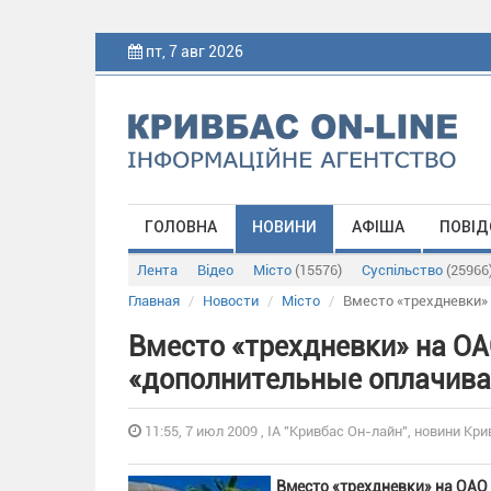
пт, 7 авг 2026
ГОЛОВНА
НОВИНИ
АФІША
ПОВІД
Лента
Відео
Місто
(15576)
Суспільство
(25966
Главная
Новости
Місто
Вместо «трехдневки»
Вместо «трехдневки» на ОА
«дополнительные оплачива
11:55, 7 июл 2009 , ІА "Кривбас Он-лайн", новини Кри
Вместо «трехдневки» на ОАО