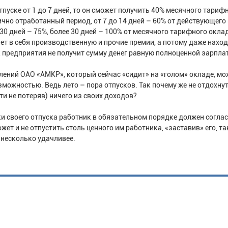
пуске от 1 до 7 дней, то он сможет получить 40% месячного тариф
чно отработанный период, от 7 до 14 дней – 60% от действующего
0 дней – 75%, более 30 дней – 100% от месячного тарифного окла
ет в себя производственную и прочие премии, а потому даже нахо
 предприятия не получит сумму денег равную полноценной зарплат
лений ОАО «АМКР», который сейчас «сидит» на «голом» окладе, мо
ожностью. Ведь лето – пора отпусков. Так почему же не отдохнут
ти не потеряв) ничего из своих доходов?
оки своего отпуска работник в обязательном порядке должен согла
ожет и не отпустить столь ценного им работника, «заставив» его, т
я несколько удачливее.