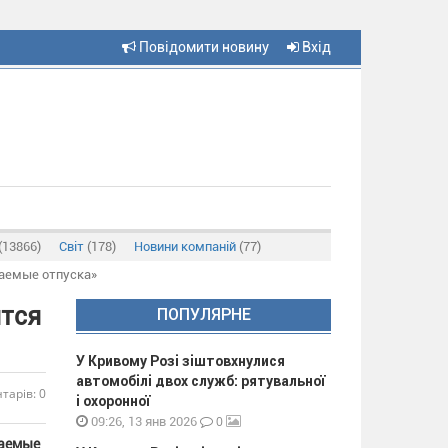
Повідомити новину
Вхід
(13866)
Світ
(178)
Новини компаній
(77)
ваемые отпуска»
ятся
ПОПУЛЯРНЕ
У Кривому Розі зіштовхнулися
автомобілі двох служб: рятувальної
тарів: 0
і охоронної
0
09:26, 13 янв 2026
ваемые