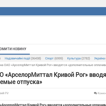
ОМИТИ НОВИНУ
)
Надзвичайні події
(36438)
Спорт
(6995)
Культура
(2782)
Україна
 на ОАО «АрселорМиттал Кривой Рог» вводятся «дополнительные оплачи
О «АрселорМиттал Кривой Рог» ввод
емые отпуска»
Комен
вий Ріг
 «АрселорМиттал Кривой Рог» вводятся «дополнительные оплачи