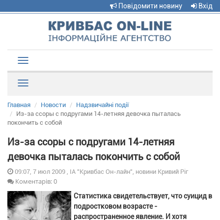
Повідомити новину
Вхід
Toggle
navigation
Рубрики
Главная
Новости
Надзвичайні події
Из-за ссоры с подругами 14-летняя девочка пыталась
покончить с собой
Из-за ссоры с подругами 14-летняя
девочка пыталась покончить с собой
09:07, 7 июл 2009 , ІА "Кривбас Он-лайн", новини Кривий Ріг
Коментарів: 0
Статистика свидетельствует, что суицид в
подростковом возрасте -
распространенное явление. И хотя