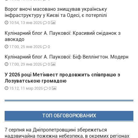
Ворог вночі масовано знищував українську
інфраструктуру у Києві та Одесі, є потерпілі
0
10:54, 13 янв 2026
Кулінарний блог А. Паукової: Красивий сніданок з
авокадо
0
17:00, 25 янв 2026
Кулінарний блог А. Паукової: Біф Веллінгтон. Модерн
0
17:00, 29 янв 2026
У 2026 році Метінвест продовжить співпрацю з
Лозуватською громадою
0
15:12, 11 мар 2026
ТОП ОБГОВОРЮВАНИХ
7 серпня на Дніпропетровщині збережеться
надзвичайна пожежна небезпека, в окремих регіонах