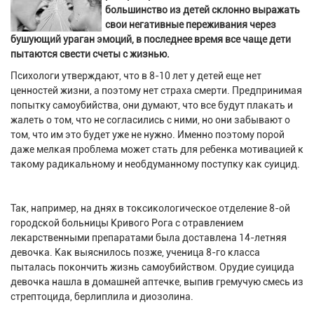
большинство из детей склонно выражать
свои негативные переживания через
бушующий ураган эмоций, в последнее время все чаще дети
пытаются свести счеты с жизнью.
Психологи утверждают, что в 8-10 лет у детей еще нет
ценностей жизни, а поэтому нет страха смерти. Предпринимая
попытку самоубийства, они думают, что все будут плакать и
жалеть о том, что не согласились с ними, но они забывают о
том, что им это будет уже не нужно. Именно поэтому порой
даже мелкая проблема может стать для ребенка мотивацией к
такому радикальному и необдуманному поступку как суицид.
Так, например, на днях в токсикологическое отделение 8-ой
городской больницы Кривого Рога с отравлением
лекарственными препаратами была доставлена 14-летняя
девочка. Как выяснилось позже, ученица 8-го класса
пыталась покончить жизнь самоубийством. Орудие суицида
девочка нашла в домашней аптечке, выпив гремучую смесь из
стрептоцида, берлиплила и диозолина.