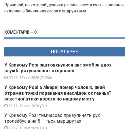
Причиной, по которой девочка решила свести счеты с жизнью,
оказалась банальная ссора с подружками.
КОМЕНТАРІВ — 0
ПОПУЛЯРНЕ
У Кривому Розі зіштовхнулися автомобілі двох
служб: рятувальної і охоронної
0
09:26, 13 янв 2026
У Кривому Розі в лікарні помер чоловік, який
отримав тяжкі поранення внаслідок останньої
ракетної атаки ворога по нашому місту
0
11:16, 13 янв 2026
У Кривому Розі тимчасово призупинять рух
тролейбусів на 5 – тьох маршрутах
0
13:52, 13 янв 2026