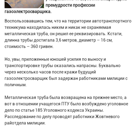
премудрости профессии
газоэлектросварщика.
Воспользовавшись тем, что на территории автотранспортного
техникума находилась никем и никак не охраняемая
металлическая труба, он решил ее реквизировать. Кстати,
длинна трубы достигала 3,6 метров, диаметр – 16 см,
стоимость – 360 гривен.
Но, увы, приложенные юношей усилия по выносу и
транспортировке трубы оказались напрасны. Буквально
через несколько часов после кражи будущий
газоэлектросварщик был задержан работниками милиции с
поличным.
Металлическая труба была возвращена на прежнее место, а
вот в отношении учащегося ПТУ было возбуждено уголовное
дело по статье 185 Уголовного кодекса Украины.
Расследование по делу проводят работники Жовтневого
райотдела милиции.