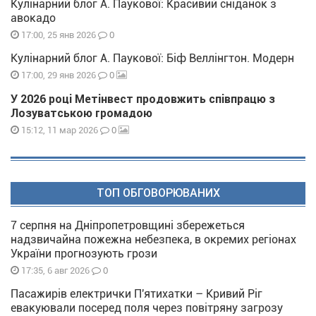
Кулінарний блог А. Паукової: Красивий сніданок з
авокадо
0
17:00, 25 янв 2026
Кулінарний блог А. Паукової: Біф Веллінгтон. Модерн
0
17:00, 29 янв 2026
У 2026 році Метінвест продовжить співпрацю з
Лозуватською громадою
0
15:12, 11 мар 2026
ТОП ОБГОВОРЮВАНИХ
7 серпня на Дніпропетровщині збережеться
надзвичайна пожежна небезпека, в окремих регіонах
України прогнозують грози
0
17:35, 6 авг 2026
Пасажирів електрички П'ятихатки – Кривий Ріг
евакуювали посеред поля через повітряну загрозу