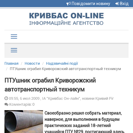
Повідомити новину
Вхід
Toggle
navigation
Рубрики
Главная
Новости
Надзвичайні події
ПТУшник ограбил Криворожский автотранспортный техникум
ПТУшник ограбил Криворожский
автотранспортный техникум
09:55, 6 июл 2009 , ІА "Кривбас Он-лайн", новини Кривий Ріг
Коментарів: 0
Своеобразно решил собрать материал,
наверное, для выполнения в будущем
практических заданий 18-летний
учащийся ПТУ №29, постигающий здесь