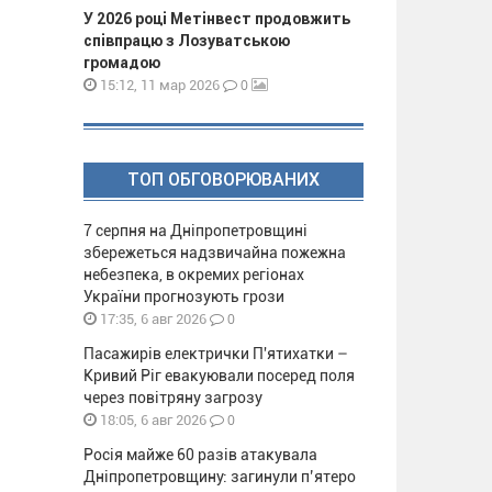
У 2026 році Метінвест продовжить
співпрацю з Лозуватською
громадою
0
15:12, 11 мар 2026
ТОП ОБГОВОРЮВАНИХ
7 серпня на Дніпропетровщині
збережеться надзвичайна пожежна
небезпека, в окремих регіонах
України прогнозують грози
0
17:35, 6 авг 2026
Пасажирів електрички П'ятихатки –
Кривий Ріг евакуювали посеред поля
через повітряну загрозу
0
18:05, 6 авг 2026
Росія майже 60 разів атакувала
Дніпропетровщину: загинули п’ятеро