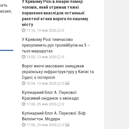
У Кривому Розі в лікарні помер
хать
чоловік, який отримав тяжкі
мозил,
поранення внаслідок останньої
ракетної атаки ворога по нашому
місту
0
11:16, 13 янв 2026
У Кривому Розі тимчасово
призупинять рух тролейбусів на 5 –
тьох маршрутах
0
13:52, 13 янв 2026
Ворог вночі масовано знищував
українську інфраструктуру у Києві та
Одесі, є потерпілі
0
10:54, 13 янв 2026
Кулінарний блог А. Паукової:
Красивий сніданок з авокадо
0
17:00, 25 янв 2026
Кулінарний блог А. Паукової: Біф
Веллінгтон. Модерн
0
17:00, 29 янв 2026