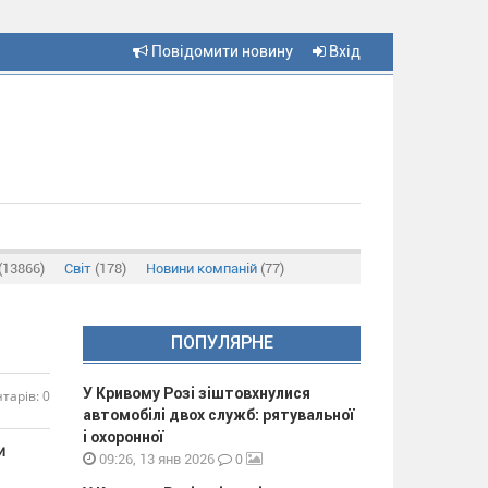
Повідомити новину
Вхід
(13866)
Світ
(178)
Новини компаній
(77)
ПОПУЛЯРНЕ
У Кривому Розі зіштовхнулися
тарів: 0
автомобілі двох служб: рятувальної
і охоронної
и
0
09:26, 13 янв 2026