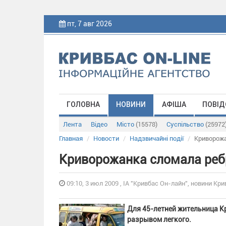
пт, 7 авг 2026
ГОЛОВНА
НОВИНИ
АФІША
ПОВІД
Лента
Відео
Місто
(15578)
Суспільство
(25972
Главная
Новости
Надзвичайні події
Криворожа
Криворожанка сломала реб
09:10, 3 июл 2009 , ІА "Кривбас Он-лайн", новини Кри
Для 45-летней жительница К
разрывом легкого.