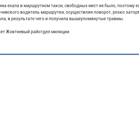
на ехала в маршрутном такси, свободных мест не было, поэтому е
ачевского водитель маршрутки, осуществляя поворот, резко затор
ала, в результате чего и получила вышеупомянутые травмы.
ает Жовтневый райотдел милиции.