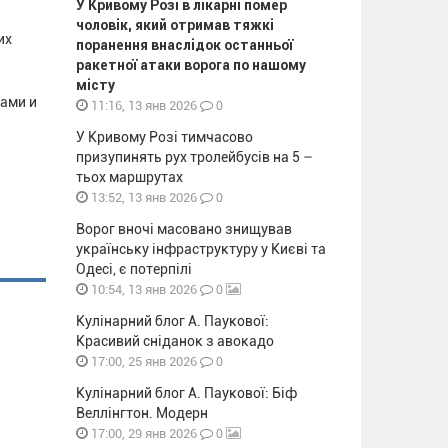
У Кривому Розі в лікарні помер
чоловік, який отримав тяжкі
их
поранення внаслідок останньої
ракетної атаки ворога по нашому
місту
бами и
0
11:16, 13 янв 2026
У Кривому Розі тимчасово
призупинять рух тролейбусів на 5 –
тьох маршрутах
0
13:52, 13 янв 2026
Ворог вночі масовано знищував
українську інфраструктуру у Києві та
Одесі, є потерпілі
0
10:54, 13 янв 2026
Кулінарний блог А. Паукової:
Красивий сніданок з авокадо
0
17:00, 25 янв 2026
Кулінарний блог А. Паукової: Біф
Веллінгтон. Модерн
0
17:00, 29 янв 2026