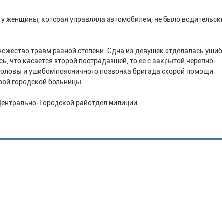
 у женщины, которая управляла автомобилем, не было водительск
ожество травм разной степени. Одна из девушек отделалась уши
ь, что касается второй пострадавшей, то ее с закрытой черепно-
головы и ушибом поясничного позвонка бригада скорой помощи
рой городской больницы.
Центрально-Городской райотдел милиции.