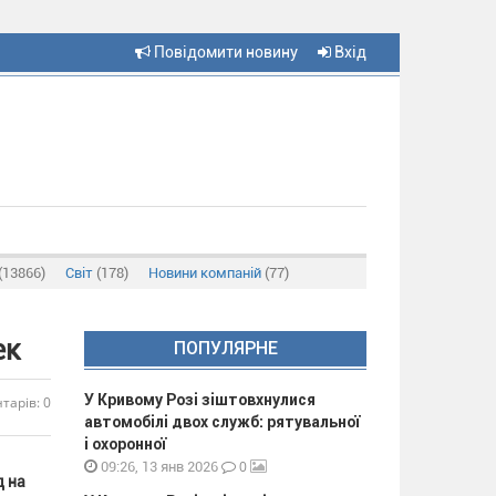
Повідомити новину
Вхід
(13866)
Світ
(178)
Новини компаній
(77)
ек
ПОПУЛЯРНЕ
У Кривому Розі зіштовхнулися
тарів: 0
автомобілі двох служб: рятувальної
і охоронної
0
09:26, 13 янв 2026
д на