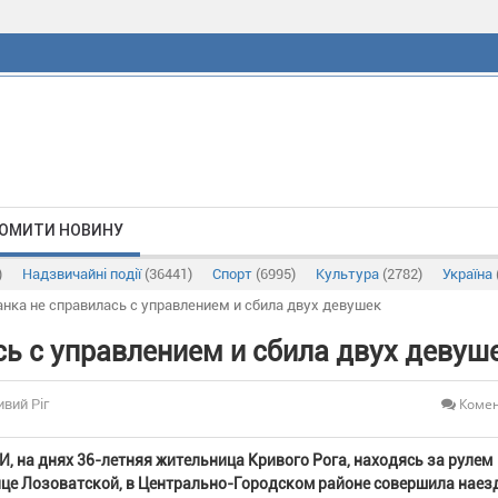
ОМИТИ НОВИНУ
)
Надзвичайні події
(36441)
Спорт
(6995)
Культура
(2782)
Україна
нка не справилась с управлением и сбила двух девушек
ь с управлением и сбила двух девуш
Комен
ивий Ріг
, на днях 36-летняя жительница Кривого Рога, находясь за рулем
ице Лозоватской, в Центрально-Городском районе совершила наез