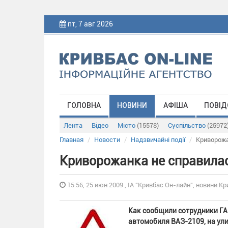
пт, 7 авг 2026
ГОЛОВНА
НОВИНИ
АФІША
ПОВІД
Лента
Відео
Місто
(15578)
Суспільство
(25972
Главная
Новости
Надзвичайні події
Криворожа
Криворожанка не справилас
15:56, 25 июн 2009 , ІА "Кривбас Он-лайн", новини Кр
Как сообщили сотрудники ГАИ
автомобиля ВАЗ-2109, на ул