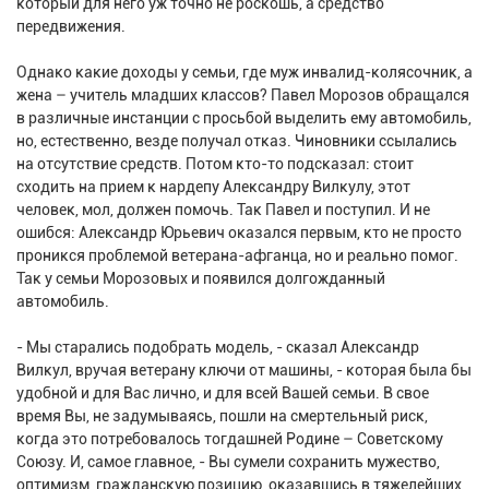
который для него уж точно не роскошь, а средство
передвижения.
Однако какие доходы у семьи, где муж инвалид-колясочник, а
жена – учитель младших классов? Павел Морозов обращался
в различные инстанции с просьбой выделить ему автомобиль,
но, естественно, везде получал отказ. Чиновники ссылались
на отсутствие средств. Потом кто-то подсказал: стоит
сходить на прием к нардепу Александру Вилкулу, этот
человек, мол, должен помочь. Так Павел и поступил. И не
ошибся: Александр Юрьевич оказался первым, кто не просто
проникся проблемой ветерана-афганца, но и реально помог.
Так у семьи Морозовых и появился долгожданный
автомобиль.
- Мы старались подобрать модель, - сказал Александр
Вилкул, вручая ветерану ключи от машины, - которая была бы
удобной и для Вас лично, и для всей Вашей семьи. В свое
время Вы, не задумываясь, пошли на смертельный риск,
когда это потребовалось тогдашней Родине – Советскому
Союзу. И, самое главное, - Вы сумели сохранить мужество,
оптимизм, гражданскую позицию, оказавшись в тяжелейших