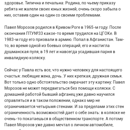
здоровье. Типична и печальна: Родина, по чьему приказу
ребята не жалели своих юных жизней, очень скоро забыла о
них, оставив один на один со своими проблемами.
Павел Морозов родился в Кривом Роге в 1965-м году. После
окончания ПТУ№33 какое-то время трудился на ЦГОКе. В
1983-м году его призвали в армию. Попал в Афганистан. Там-
то, во время одной из боевых операций, его и настигла
душманская пуля, в 19 лет и навсегда усадившая парня в
инвалидную коляску.
Сейчас у Павла есть все, что нужно человеку для настоящего
счастья: любящие жена, дочь. У них крепкая, дружная семья.
Вот только одно обстоятельство омрачает эту картину: Павел
Морозов не может передвигаться без помощи коляски. С
домашней работой бывший афганец уже давно научился
справляться и в таком положении, однако мир не
ограничивается четырьмя стенами. И за пределами этих стен
ограниченность возможностей дает о себе знать: в коляске не
очень-то покатаешься в общественном транспорте. А потому
Павел Морозов уже давно мечтал о личном автомобиле,