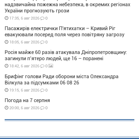
надзвичайна пожежна небезпека, в окремих регіонах
України прогнозують грози
0
17:35, 6 авг 2026
Пасажирів електрички П'ятихатки – Кривий Ріг
евакуювали посеред поля через повітряну загрозу
0
18:05, 6 авг 2026
Росія майже 60 разів атакувала Дніпропетровщину:
загинули п’ятеро людей, ще 16 – поранені
0
18:42, 6 авг 2026
Брифінг голови Ради оборони міста Олександра
Вілкула за підсумками 06 08 26
0
19:15, 6 авг 2026
Погода на 7 серпня
0
20:00, 6 авг 2026