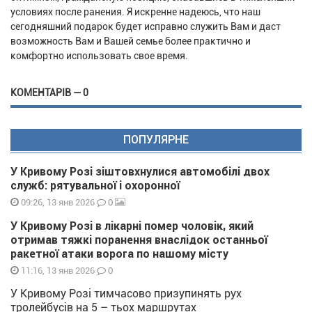
условиях после ранения. Я искренне надеюсь, что наш
сегодняшний подарок будет исправно служить Вам и даст
возможность Вам и Вашей семье более практично и
комфортно использовать свое время.
КОМЕНТАРІВ — 0
ПОПУЛЯРНЕ
У Кривому Розі зіштовхнулися автомобілі двох
служб: рятувальної і охоронної
0
09:26, 13 янв 2026
У Кривому Розі в лікарні помер чоловік, який
отримав тяжкі поранення внаслідок останньої
ракетної атаки ворога по нашому місту
0
11:16, 13 янв 2026
У Кривому Розі тимчасово призупинять рух
тролейбусів на 5 – тьох маршрутах