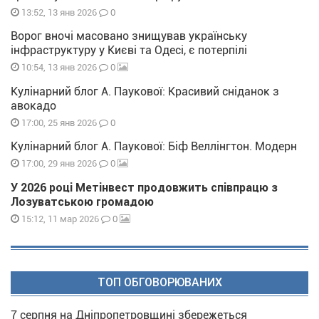
0
13:52, 13 янв 2026
Ворог вночі масовано знищував українську
інфраструктуру у Києві та Одесі, є потерпілі
0
10:54, 13 янв 2026
Кулінарний блог А. Паукової: Красивий сніданок з
авокадо
0
17:00, 25 янв 2026
Кулінарний блог А. Паукової: Біф Веллінгтон. Модерн
0
17:00, 29 янв 2026
У 2026 році Метінвест продовжить співпрацю з
Лозуватською громадою
0
15:12, 11 мар 2026
ТОП ОБГОВОРЮВАНИХ
7 серпня на Дніпропетровщині збережеться