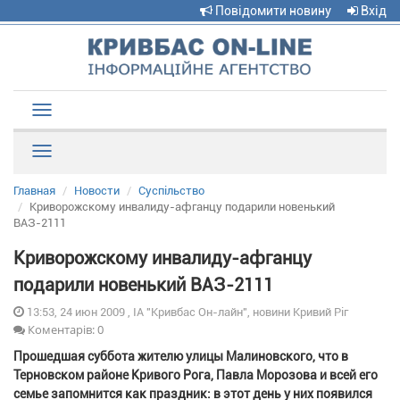
Повідомити новину
Вхід
Toggle
navigation
Рубрики
Главная
Новости
Суспільство
Криворожскому инвалиду-афганцу подарили новенький
ВАЗ-2111
Криворожскому инвалиду-афганцу
подарили новенький ВАЗ-2111
13:53, 24 июн 2009 , ІА "Кривбас Он-лайн", новини Кривий Ріг
Коментарів: 0
Прошедшая суббота жителю улицы Малиновского, что в
Терновском районе Кривого Рога, Павла Морозова и всей его
семье запомнится как праздник: в этот день у них появился