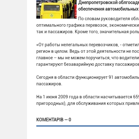
Днепропетровской облгосад
обеспечения автомобильных
По словам руководителя обл
оптимального графика перевозок, экономически
так и пассажиров. Кроме того, значительная рол
«От работы нелегальных перевозчиков, - отметил
регион в целом. Ведь от этой деятельности не п
главное – мы не можем поручиться, что водител
гарантируют безаварийную доставку пассажиров
Сегодня в области функционирует 91 автомобил
пассажиров.
На 1 июня 2009 года в области насчитывается 6
пригородных), для обслуживания которых привл
КОМЕНТАРІВ — 0