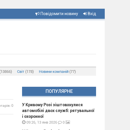
Повідомити новину
Вхід
(13866)
Світ
(178)
Новини компаній
(77)
ПОПУЛЯРНЕ
У Кривому Розі зіштовхнулися
тарів: 0
автомобілі двох служб: рятувальної
і охоронної
0
09:26, 13 янв 2026