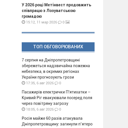
У 2026 році Метінвест продовжить
співпрацю з Лозуватською
громадою
0
15:12, 11 мар 2026
ТОП ОБГОВОРЮВАНИХ
7 серпня на Дніпропетровщині
збережеться надзвичайна пожежна
небезпека, в окремих регіонах
України прогнозують грози
0
17:35, 6 авг 2026
Пасажирів електрички П'ятихатки –
Кривий Ріг евакуювали посеред поля
через повітряну загрозу
0
18:05, 6 авг 2026
Росія майже 60 разів атакувала
Дніпропетровщину: загинули п’ятеро