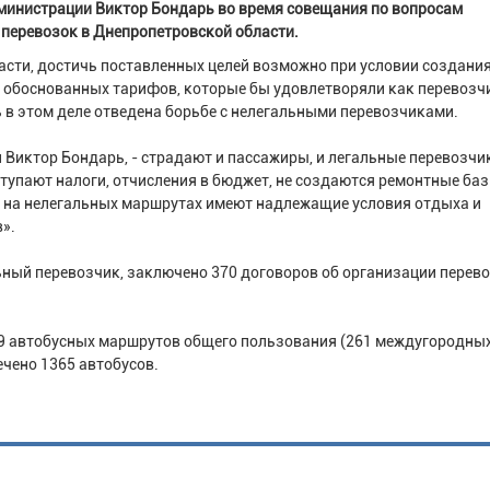
министрации Виктор Бондарь во время совещания по вопросам
 перевозок в Днепропетровской области.
асти, достичь поставленных целей возможно при условии создани
 обоснованных тарифов, которые бы удовлетворяли как перевозч
ь в этом деле отведена борьбе с нелегальными перевозчиками.
 Виктор Бондарь, - страдают и пассажиры, и легальные перевозчик
оступают налоги, отчисления в бюджет, не создаются ремонтные баз
и на нелегальных маршрутах имеют надлежащие условия отдыха и
».
ьный перевозчик, заключено 370 договоров об организации перев
59 автобусных маршрутов общего пользования (261 междугородных
ечено 1365 автобусов.