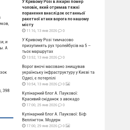
У Кривому Розі в лікарні помер
чоловік, який отримав тяжкі
поранення внаслідок останньої
я
ракетної атаки ворога по нашому
иков,
місту
0
11:16, 13 янв 2026
У Кривому Розі тимчасово
и, и
призупинять рух тролейбусів на 5 –
ы. А
тьох маршрутах
0
13:52, 13 янв 2026
Ворог вночі масовано знищував
озок
українську інфраструктуру у Києві та
Одесі, є потерпілі
0
10:54, 13 янв 2026
, 398
Кулінарний блог А. Паукової:
Красивий сніданок з авокадо
0
17:00, 25 янв 2026
Кулінарний блог А. Паукової: Біф
Веллінгтон. Модерн
0
17:00, 29 янв 2026