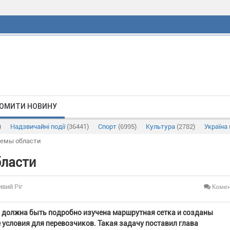
ОМИТИ НОВИНУ
)
Надзвичайні події
(36441)
Спорт
(6995)
Культура
(2782)
Україна
лемы области
бласти
Комен
ивий Ріг
 должна быть подробно изучена маршрутная сетка и созданы
условия для перевозчиков. Такая задачу поставил глава