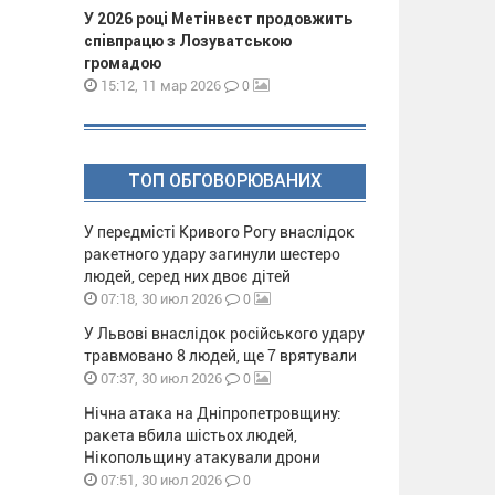
У 2026 році Метінвест продовжить
співпрацю з Лозуватською
громадою
0
15:12, 11 мар 2026
ТОП ОБГОВОРЮВАНИХ
У передмісті Кривого Рогу внаслідок
ракетного удару загинули шестеро
людей, серед них двоє дітей
0
07:18, 30 июл 2026
У Львові внаслідок російського удару
травмовано 8 людей, ще 7 врятували
0
07:37, 30 июл 2026
Нічна атака на Дніпропетровщину:
ракета вбила шістьох людей,
Нікопольщину атакували дрони
0
07:51, 30 июл 2026