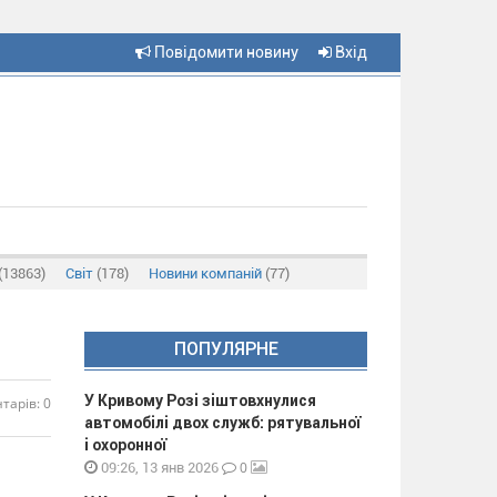
Повідомити новину
Вхід
(13863)
Світ
(178)
Новини компаній
(77)
ПОПУЛЯРНЕ
У Кривому Розі зіштовхнулися
тарів: 0
автомобілі двох служб: рятувальної
і охоронної
0
09:26, 13 янв 2026