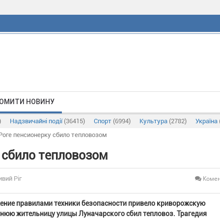
ОМИТИ НОВИНУ
)
Надзвичайні події
(36415)
Спорт
(6994)
Культура
(2782)
Україна
Роге пенсионерку сбило тепловозом
 сбило тепловозом
Комен
ивий Ріг
ение правилами техники безопасности привело криворожскую
тнюю жительницу улицы Луначарского сбил тепловоз. Трагедия