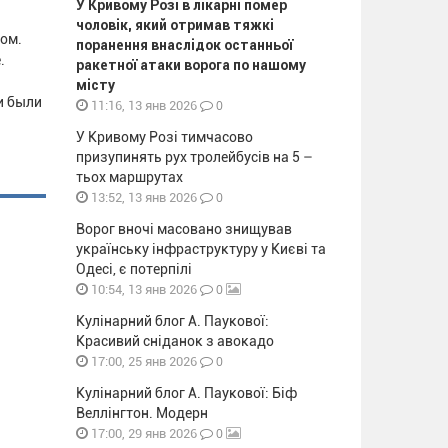
У Кривому Розі в лікарні помер
чоловік, який отримав тяжкі
ом.
поранення внаслідок останньої
.
ракетної атаки ворога по нашому
місту
и были
0
11:16, 13 янв 2026
У Кривому Розі тимчасово
призупинять рух тролейбусів на 5 –
тьох маршрутах
0
13:52, 13 янв 2026
Ворог вночі масовано знищував
українську інфраструктуру у Києві та
Одесі, є потерпілі
0
10:54, 13 янв 2026
Кулінарний блог А. Паукової:
Красивий сніданок з авокадо
0
17:00, 25 янв 2026
Кулінарний блог А. Паукової: Біф
Веллінгтон. Модерн
0
17:00, 29 янв 2026