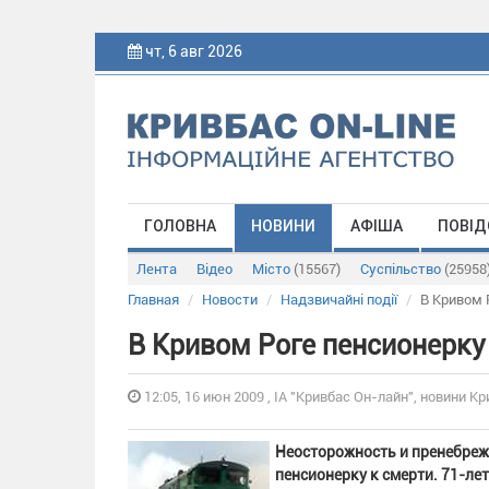
чт, 6 авг 2026
ГОЛОВНА
НОВИНИ
АФІША
ПОВІД
Лента
Відео
Місто
(15567)
Суспільство
(25958
Главная
Новости
Надзвичайні події
В Кривом 
В Кривом Роге пенсионерку
12:05, 16 июн 2009 , ІА "Кривбас Он-лайн", новини Кр
Неосторожность и пренебреж
пенсионерку к смерти. 71-ле