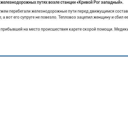
 железнодорожных путях возле станции «Кривой Рог западный».
ужем перебегали железнодорожные пути перед движущимся состав
а вот его супруге не повезло. Тепловоз зацепил женщину и сбил ее
в прибывшей на место происшествия карете скорой помощи. Медик