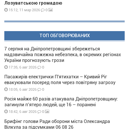
Лозуватською громадою
0
15:12, 11 мар 2026
ТОП ОБГОВОРЮВАНИХ
7 серпня на Дніпропетровщині збережеться
надзвичайна пожежна небезпека, в окремих регіонах
України прогнозують грози
0
17:35, 6 авг 2026
Пасажирів електрички П'ятихатки – Кривий Ріг
евакуювали посеред поля через повітряну загрозу
0
18:05, 6 авг 2026
Росія майже 60 разів атакувала Дніпропетровщину:
загинули п’ятеро людей, ще 16 – поранені
0
18:42, 6 авг 2026
Брифінг голови Ради оборони міста Олександра
Вілкула за підсумками 06 08 26