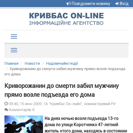
Повідомити новину
Вхід
Toggle
navigation
Рубрики
Главная
Новости
Надзвичайні події
Криворожанин до смерти забил мужчину прямо возле подъезда
его дома
Криворожанин до смерти забил мужчину
прямо возле подъезда его дома
09:40, 15 июн 2009 , ІА "Кривбас Он-лайн", новини Кривий Ріг
Коментарів: 0
На днях ночью возле подъезда 13-го
дома по улице Коротченко 47-летний
житель этого дома, находясь в состоянии