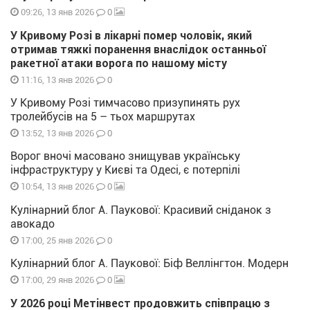
0
09:26, 13 янв 2026
У Кривому Розі в лікарні помер чоловік, який
отримав тяжкі поранення внаслідок останньої
ракетної атаки ворога по нашому місту
0
11:16, 13 янв 2026
У Кривому Розі тимчасово призупинять рух
тролейбусів на 5 – тьох маршрутах
0
13:52, 13 янв 2026
Ворог вночі масовано знищував українську
інфраструктуру у Києві та Одесі, є потерпілі
0
10:54, 13 янв 2026
Кулінарний блог А. Паукової: Красивий сніданок з
авокадо
0
17:00, 25 янв 2026
Кулінарний блог А. Паукової: Біф Веллінгтон. Модерн
0
17:00, 29 янв 2026
У 2026 році Метінвест продовжить співпрацю з