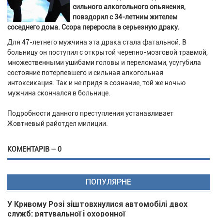
сильного алкогольного опьянения,
повздорил с 34-летним жителем
соседнего дома. Ссора переросла в серьезную драку.
Для 47-летнего мужчина эта драка стала фатальной. В
больницу он поступил с открытой черепно-мозговой травмой,
множественными ушибами головы и переломами, усугубила
состояние потерпевшего и сильная алкогольная
интоксикация. Так и не придя в сознание, той же ночью
мужчина скончался в больнице.
Подробности данного преступления устанавливает
Жовтневый райотдел милиции.
КОМЕНТАРІВ — 0
ПОПУЛЯРНЕ
У Кривому Розі зіштовхнулися автомобілі двох
служб: рятувальної і охоронної