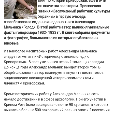
книг по истории Криворожья, еще в 6-ти
он значится соавтором. Присвоению
звания «Заслуженный работник культуры
Украины» в первую очередь
способствовала изданная недавно книга Александра
Мельника «Голод». В этой работе автор выложил уникальные
факты голодомора 1932- 1933 гг. В книге собраны документы
и фотографии, большинство из которых опубликованы
впервые.
Из наиболее масштабных работ Александра Мельника
следует отметить и «Историческую энциклопедию
Криворожья». В свет уже вышел первый том энциклопедии.
До конца года Александр Мельник выйдет второй том. В
общей сложности автор планирует выпустить шесть томов
энциклопедии посвященной историческим фактам и
личностям Криворожья.
Кроме исторических работ у Александра Мельника есть
немало достижений и в сфере археологии. При его участии в
Кривом Роге было исследовано почти 90 курганов, в которых
выявлено больше 500 захоронений разных эпох и 2 поселения