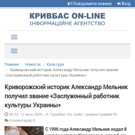
Повідомити новину
Вхід
Toggle
navigation
Рубрики
Главная
Новости
Культура
Криворожский историк Александр Мельник получил звание
«Заслуженный работник культуры Украины»
Криворожский историк Александр Мельник
получил звание «Заслуженный работник
культуры Украины»
08:32, 12 июн 2009 , ІА "Кривбас Он-лайн", новини Кривий Ріг
Коментарів: 0
С 1996 года Александр Мельник издал 8