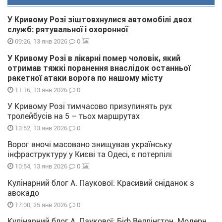
У Кривому Розі зіштовхнулися автомобілі двох
служб: рятувальної і охоронної
0
09:26, 13 янв 2026
У Кривому Розі в лікарні помер чоловік, який
отримав тяжкі поранення внаслідок останньої
ракетної атаки ворога по нашому місту
0
11:16, 13 янв 2026
У Кривому Розі тимчасово призупинять рух
тролейбусів на 5 – тьох маршрутах
0
13:52, 13 янв 2026
Ворог вночі масовано знищував українську
інфраструктуру у Києві та Одесі, є потерпілі
0
10:54, 13 янв 2026
Кулінарний блог А. Паукової: Красивий сніданок з
авокадо
0
17:00, 25 янв 2026
Кулінарний блог А. Паукової: Біф Веллінгтон. Модерн