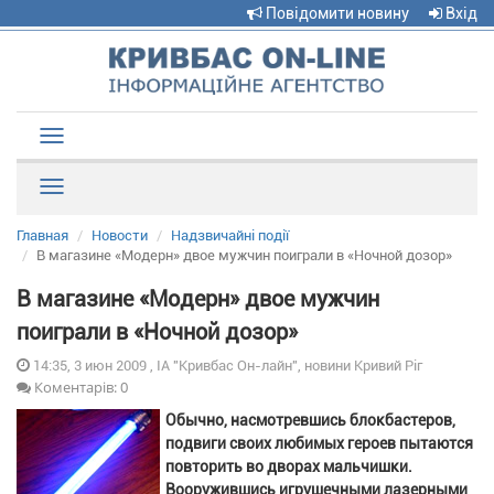
Повідомити новину
Вхід
Toggle
navigation
Рубрики
Главная
Новости
Надзвичайні події
В магазине «Модерн» двое мужчин поиграли в «Ночной дозор»
В магазине «Модерн» двое мужчин
поиграли в «Ночной дозор»
14:35, 3 июн 2009 , ІА "Кривбас Он-лайн", новини Кривий Ріг
Коментарів: 0
Обычно, насмотревшись блокбастеров,
подвиги своих любимых героев пытаются
повторить во дворах мальчишки.
Вооружившись игрушечными лазерными