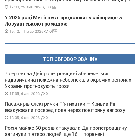
0
17:00, 29 янв 2026
У 2026 році Метінвест продовжить співпрацю з
Лозуватською громадою
0
15:12, 11 мар 2026
ТОП ОБГОВОРЮВАНИХ
7 серпня на Дніпропетровщині збережеться
надзвичайна пожежна небезпека, в окремих регіонах
України прогнозують грози
0
17:35, 6 авг 2026
Пасажирів електрички П'ятихатки – Кривий Ріг
евакуювали посеред поля через повітряну загрозу
0
18:05, 6 авг 2026
Росія майже 60 разів атакувала Дніпропетровщину:
загинули п’ятеро людей, ще 16 – поранені