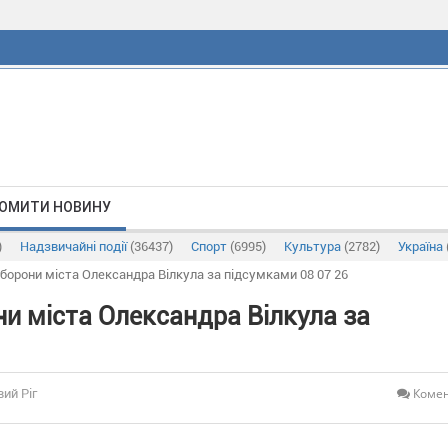
ОМИТИ НОВИНУ
)
Надзвичайні події
(36437)
Спорт
(6995)
Культура
(2782)
Україна
оборони міста Олександра Вілкула за підсумками 08 07 26
ни міста Олександра Вілкула за
Комен
вий Ріг