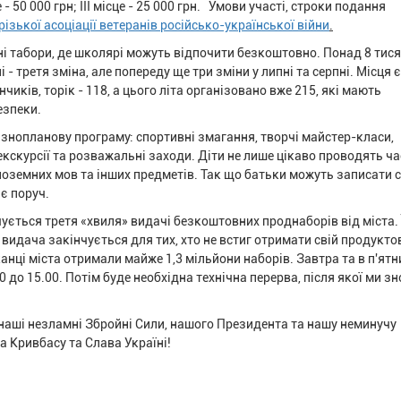
це - 50 000 грн; III місце - 25 000 грн. Умови участі, строки подання
різької асоціації ветеранів російсько-української війни
.
 табори, де школярі можуть відпочити безкоштовно. Понад 8 тися
 - третя зміна, але попереду ще три зміни у липні та серпні. Місця є 
чиків, торік - 118, а цього літа організовано вже 215, які мають
езпеки.
ізнопланову програму: спортивні змагання, творчі майстер-класи,
і екскурсії та розважальні заходи. Діти не лише цікаво проводять час
ноземних мов та інших предметів. Так що батьки можуть записати 
 є поруч.
чується третя «хвиля» видачі безкоштовних проднаборів від міста. 
видача закінчується для тих, хто не встиг отримати свій продукто
мешканці міста отримали майже 1,3 мільйони наборів. Завтра та в п'ят
 до 15.00. Потім буде необхідна технічна перерва, після якої ми зн
.
 наші незламні Збройні Сили, нашого Президента та нашу неминучу
а Кривбасу та Слава Україні!