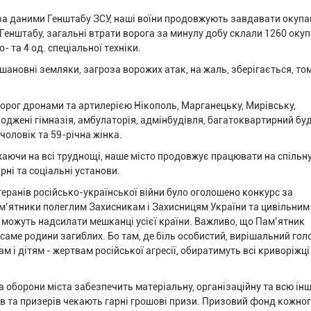
 за даними Генштабу ЗСУ, наші воїни продовжують завдавати окуп
и Генштабу, загальні втрати ворога за минулу добу склали 1260 окуп
о- та 4 од. спеціальної техніки.
 шановні земляки, загроза ворожих атак, на жаль, зберігається, то
орог дронами та артилерією Нікополь, Марганецьку, Мирівську,
джені гімназія, амбулаторія, адмінбудівля, багатоквартирний бу
 чоловік та 59-річна жінка.
ажаючи на всі труднощі, наше місто продовжує працювати на спільн
рні та соціальні установи.
ветеранів російсько-української війни було оголошено конкурс за
м’ятники полеглим Захисникам і Захисницям України та цивільним 
с можуть надсилати мешканці усієї країни. Важливо, що Пам’ятник
аме родини загиблих. Бо там, де біль особистий, вирішальний гол
 і дітям - жертвам російської агресії, обиратимуть всі криворіжці
да оборони міста забезпечить матеріальну, організаційну та всю ін
ів та призерів чекають гарні грошові призи. Призовий фонд кожно