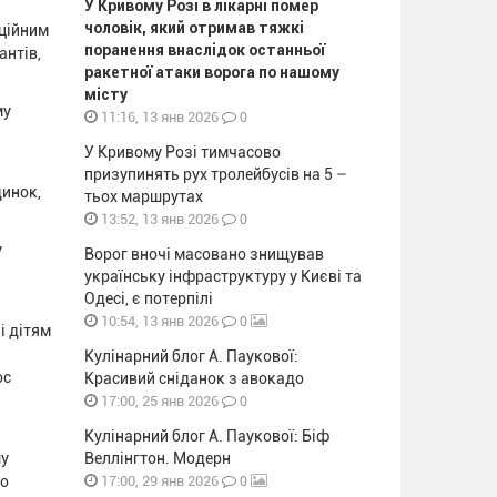
У Кривому Розі в лікарні помер
чоловік, який отримав тяжкі
аційним
поранення внаслідок останньої
антів,
ракетної атаки ворога по нашому
місту
му
0
11:16, 13 янв 2026
У Кривому Розі тимчасово
призупинять рух тролейбусів на 5 –
динок,
тьох маршрутах
0
13:52, 13 янв 2026
у
Ворог вночі масовано знищував
українську інфраструктуру у Києві та
Одесі, є потерпілі
0
10:54, 13 янв 2026
і дітям
Кулінарний блог А. Паукової:
ос
Красивий сніданок з авокадо
0
17:00, 25 янв 2026
Кулінарний блог А. Паукової: Біф
шу
Веллінгтон. Модерн
0
го
17:00, 29 янв 2026