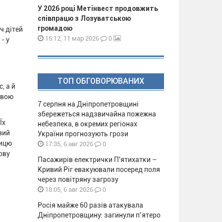
У 2026 році Метінвест продовжить
співпрацю з Лозуватською
громадою
ч дітей
0
15:12, 11 мар 2026
- у
ТОП ОБГОВОРЮВАНИХ
, а й
свою
7 серпня на Дніпропетровщині
збережеться надзвичайна пожежна
Їх
небезпека, в окремих регіонах
вий
України прогнозують грози
ницю
0
17:35, 6 авг 2026
ову
Пасажирів електрички П'ятихатки –
Кривий Ріг евакуювали посеред поля
через повітряну загрозу
0
18:05, 6 авг 2026
Росія майже 60 разів атакувала
Дніпропетровщину: загинули п’ятеро