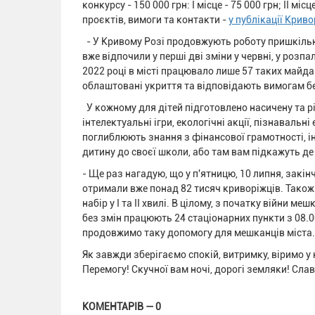
конкурсу - 150 000 грн: I місце - 75 000 грн; II міс
проєктів, вимоги та контакти -
у публікації Криво
- У Кривому Розі продовжують роботу пришкільні
вже відпочили у перші дві зміни у червні, у розпалі
2022 році в місті працювало лише 57 таких майдан
облаштовані укриття та відповідають вимогам б
У кожному для дітей підготовлено насичену та р
інтелектуальні ігри, екологічні акції, пізнавальн
поглиблюють знання з фінансової грамотності, і
дитину до своєї школи, або там вам підкажуть де
- Ще раз нагадую, що у п'ятницю, 10 липня, закін
отримали вже понад 82 тисяч криворіжців. Також 
набір у І та ІІ хвилі. В цілому, з початку війни 
без змін працюють 24 стаціонарних пункти з 08.00
продовжимо таку допомогу для мешканців міста
Як завжди зберігаємо спокій, витримку, віримо у
Перемогу! Скучної вам ночі, дорогі земляки! Слав
КОМЕНТАРІВ — 0