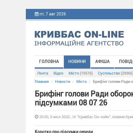
пт, 7 авг 2026
ГОЛОВНА
НОВИНИ
АФІША
ПОВІД
Лента
Відео
Місто
(15576)
Суспільство
(25966
Главная
Новости
Місто
Брифінг голови Ради 
Брифінг голови Ради оборо
підсумками 08 07 26
20:00, 8 июл 2026 , ІА "Кривбас Он-лайн", новини Кри
Коротко про підсумки середи