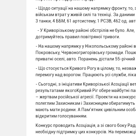
- Щодо ситуації на нашому напрямку фронту, то,
військам втрат у живій силі та техніці. За даним
3 танки, 4 ББМ, 61 артсистему, 1 РСЗВ, 462 од. авт
- У Криворізькому районі обстрілів не було. Але,
дотримуйтесь правил повітряної тривоги.
- На нашому напрямку у Нікопольському районі в
Покровську, Червоногригорівську громади. Пошко
приватні оселі, авто. Поранень дістали 55-річний
- Що стосується Кривого Рогу в цілому, то, незв
перемогу над ворогом. Працюють усі служби, ліка
- Сьогодні, з ініціативи Криворізької Асоціації 
результатами якогоКривий Ріг обере майбутні па
– жертвам російської агресії. Проекти на конкур
полеглим Захисникам і Захисницям обиратимуть с
мають мати родини. А Пам’ятник цивільним особам
відкритим голосуванням.
Конкурс проводить Асоціація, а зі свого боку Ра
необхідну підтримку цих конкурсів. На переможц