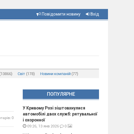
Повідомити новину
Вхід
(13866)
Світ
(178)
Новини компаній
(77)
ПОПУЛЯРНЕ
У Кривому Розі зіштовхнулися
автомобілі двох служб: рятувальної
тарів: 0
і охоронної
0
09:26, 13 янв 2026