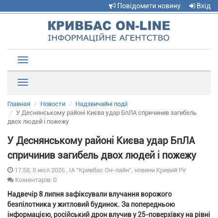
Повідомити новину
Вхід
Toggle
navigation
Рубрики
Главная
Новости
Надзвичайні події
У Деснянському районі Києва удар БпЛА спричинив загибель
двох людей і пожежу
У Деснянському районі Києва удар БпЛА
спричинив загибель двох людей і пожежу
17:58, 8 июл 2026 , ІА "Кривбас Он-лайн", новини Кривий Ріг
Коментарів: 0
Надвечір 8 липня зафіксували влучання ворожого
безпілотника у житловий будинок. За попередньою
інформацією, російський дрон влучив у 25-поверхівку на рівні