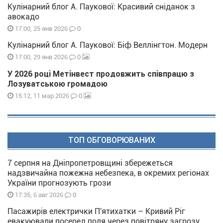
Кулінарний блог А. Паукової: Красивий сніданок з
авокадо
0
17:00, 25 янв 2026
Кулінарний блог А. Паукової: Біф Веллінгтон. Модерн
0
17:00, 29 янв 2026
У 2026 році Метінвест продовжить співпрацю з
Лозуватською громадою
0
15:12, 11 мар 2026
ТОП ОБГОВОРЮВАНИХ
7 серпня на Дніпропетровщині збережеться
надзвичайна пожежна небезпека, в окремих регіонах
України прогнозують грози
0
17:35, 6 авг 2026
Пасажирів електрички П'ятихатки – Кривий Ріг
евакуювали посеред поля через повітряну загрозу