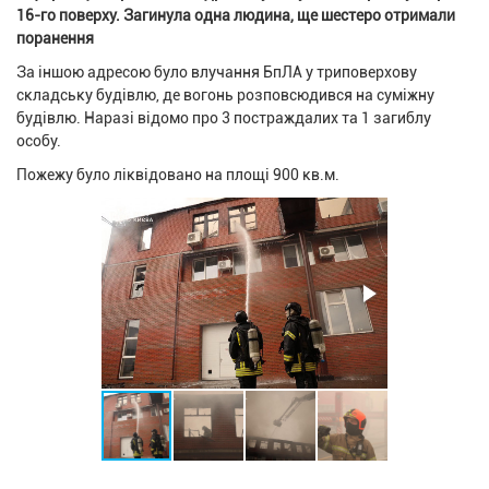
16-го поверху. Загинула одна людина, ще шестеро отримали
поранення
За іншою адресою було влучання БпЛА у триповерхову
складську будівлю, де вогонь розповсюдився на суміжну
будівлю. Наразі відомо про 3 постраждалих та 1 загиблу
особу.
Пожежу було ліквідовано на площі 900 кв.м.