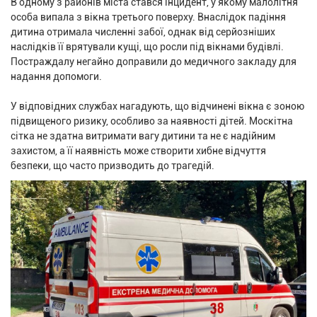
В одному з районів міста стався інцидент, у якому малолітня
особа випала з вікна третього поверху. Внаслідок падіння
дитина отримала численні забої, однак від серйозніших
наслідків її врятували кущі, що росли під вікнами будівлі.
Постраждалу негайно доправили до медичного закладу для
надання допомоги.
У відповідних службах нагадують, що відчинені вікна є зоною
підвищеного ризику, особливо за наявності дітей. Москітна
сітка не здатна витримати вагу дитини та не є надійним
захистом, а її наявність може створити хибне відчуття
безпеки, що часто призводить до трагедій.