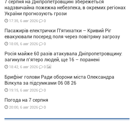
7 серпня на Дніпропетровщині збережеться
надзвичайна пожежна небезпека, в окремих регіонах
України прогнозують грози
0
17:35, 6 авг 2026
Пасажирів електрички П'ятихатки – Кривий Ріг
евакуювали посеред поля через повітряну загрозу
0
18:05, 6 авг 2026
Росія майже 60 разів атакувала Дніпропетровщину:
загинули п’ятеро людей, ще 16 – поранені
0
18:42, 6 авг 2026
Брифінг голови Ради оборони міста Олександра
Вілкула за підсумками 06 08 26
0
19:15, 6 авг 2026
Погода на 7 серпня
0
20:00, 6 авг 2026