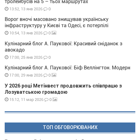
тролейбусів на 5 – тьох маршрутах
0
13:52, 13 янв 2026
Ворог вночі масовано знищував українську
інфраструктуру у Києві та Одесі, є потерпілі
0
10:54, 13 янв 2026
Кулінарний блог А. Паукової: Красивий сніданок з
авокадо
0
17:00, 25 янв 2026
Кулінарний блог А. Паукової: Біф Веллінгтон. Модерн
0
17:00, 29 янв 2026
У 2026 році Метінвест продовжить співпрацю з
Лозуватською громадою
0
15:12, 11 мар 2026
ТОП ОБГОВОРЮВАНИХ