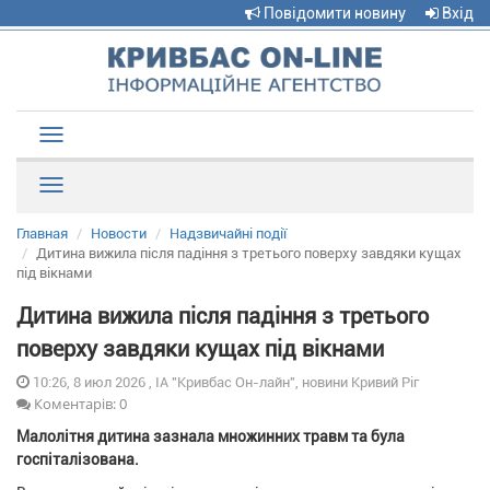
Повідомити новину
Вхід
Toggle
navigation
Рубрики
Главная
Новости
Надзвичайні події
Дитина вижила після падіння з третього поверху завдяки кущах
під вікнами
Дитина вижила після падіння з третього
поверху завдяки кущах під вікнами
10:26, 8 июл 2026 , ІА "Кривбас Он-лайн", новини Кривий Ріг
Коментарів: 0
Малолітня дитина зазнала множинних травм та була
госпіталізована.