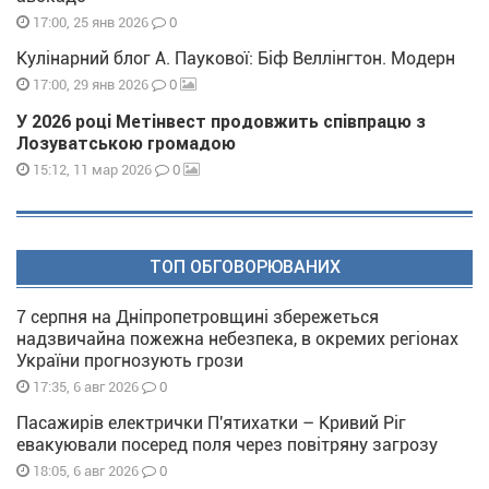
0
17:00, 25 янв 2026
Кулінарний блог А. Паукової: Біф Веллінгтон. Модерн
0
17:00, 29 янв 2026
У 2026 році Метінвест продовжить співпрацю з
Лозуватською громадою
0
15:12, 11 мар 2026
ТОП ОБГОВОРЮВАНИХ
7 серпня на Дніпропетровщині збережеться
надзвичайна пожежна небезпека, в окремих регіонах
України прогнозують грози
0
17:35, 6 авг 2026
Пасажирів електрички П'ятихатки – Кривий Ріг
евакуювали посеред поля через повітряну загрозу
0
18:05, 6 авг 2026