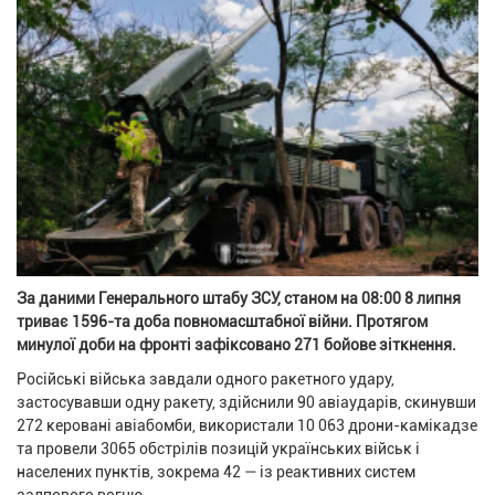
За даними Генерального штабу ЗСУ, станом на 08:00 8 липня
триває 1596-та доба повномасштабної війни. Протягом
минулої доби на фронті зафіксовано 271 бойове зіткнення.
Російські війська завдали одного ракетного удару,
застосувавши одну ракету, здійснили 90 авіаударів, скинувши
272 керовані авіабомби, використали 10 063 дрони-камікадзе
та провели 3065 обстрілів позицій українських військ і
населених пунктів, зокрема 42 — із реактивних систем
залпового вогню.