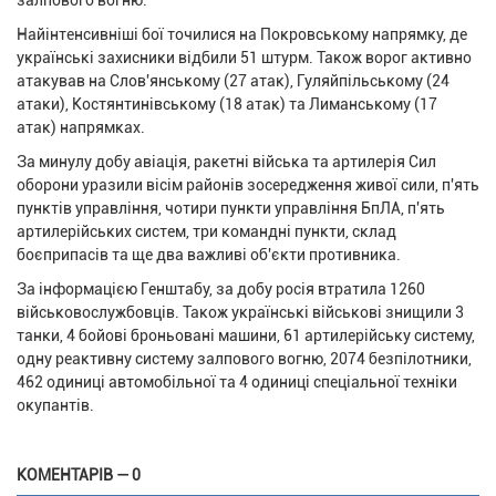
Найінтенсивніші бої точилися на Покровському напрямку, де
українські захисники відбили 51 штурм. Також ворог активно
атакував на Слов'янському (27 атак), Гуляйпільському (24
атаки), Костянтинівському (18 атак) та Лиманському (17
атак) напрямках.
За минулу добу авіація, ракетні війська та артилерія Сил
оборони уразили вісім районів зосередження живої сили, п'ять
пунктів управління, чотири пункти управління БпЛА, п'ять
артилерійських систем, три командні пункти, склад
боєприпасів та ще два важливі об'єкти противника.
За інформацією Генштабу, за добу росія втратила 1260
військовослужбовців. Також українські військові знищили 3
танки, 4 бойові броньовані машини, 61 артилерійську систему,
одну реактивну систему залпового вогню, 2074 безпілотники,
462 одиниці автомобільної та 4 одиниці спеціальної техніки
окупантів.
КОМЕНТАРІВ — 0