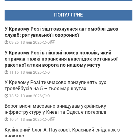
ПОПУЛЯРНЕ
У Кривому Розі зіштовхнулися автомобілі двох
служб: рятувальної і охоронної
0
09:26, 13 янв 2026
У Кривому Розі в лікарні помер чоловік, який
отримав тяжкі поранення внаслідок останньої
ракетної атаки ворога по нашому місту
0
11:16, 13 янв 2026
У Кривому Розі тимчасово призупинять рух
тролейбусів на 5 – тьох маршрутах
0
13:52, 13 янв 2026
Ворог вночі масовано знищував українську
інфраструктуру у Києві та Одесі, є потерпілі
0
10:54, 13 янв 2026
Кулінарний блог А. Паукової: Красивий сніданок з
авокадо