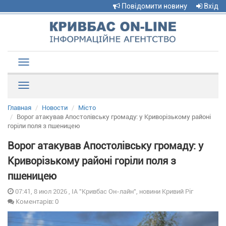
Повідомити новину
Вхід
Toggle
navigation
Рубрики
Главная
Новости
Місто
Ворог атакував Апостолівську громаду: у Криворізькому районі
горіли поля з пшеницею
Ворог атакував Апостолівську громаду: у
Криворізькому районі горіли поля з
пшеницею
07:41, 8 июл 2026 , ІА "Кривбас Он-лайн", новини Кривий Ріг
Коментарів: 0