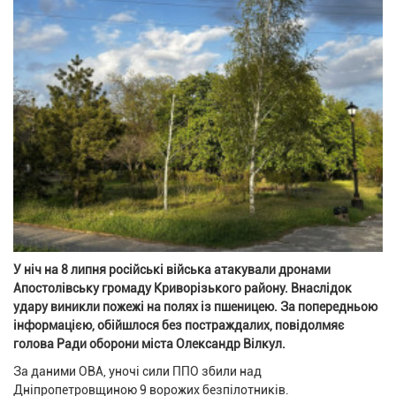
У ніч на 8 липня російські війська атакували дронами
Апостолівську громаду Криворізького району. Внаслідок
удару виникли пожежі на полях із пшеницею. За попередньою
інформацією, обійшлося без постраждалих, повідолмяє
голова Ради оборони міста Олександр Вілкул.
За даними ОВА, уночі сили ППО збили над
Дніпропетровщиною 9 ворожих безпілотників.