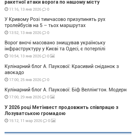
ракетної атаки ворога по нашому місту
0
11:16, 13 янв 2026
У Кривому Розі тимчасово призупинять рух
тролейбусів на 5 – тьох маршрутах
0
13:52, 13 янв 2026
Ворог вночі масовано знищував українську
інфраструктуру у Києві та Одесі, є потерпілі
0
10:54, 13 янв 2026
Кулінарний блог А. Паукової: Красивий сніданок з
авокадо
0
17:00, 25 янв 2026
Кулінарний блог А. Паукової: Біф Веллінгтон. Модерн
0
17:00, 29 янв 2026
У 2026 році Метінвест продовжить співпрацю з
Лозуватською громадою
0
15:12, 11 мар 2026