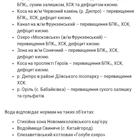
БПК₅, сухим залишком, ХСК та дефіцитом кисню.
Коса на ж/м Червоний камінь (р. Дніпро) – перевищення
БПК₅, ХСК, дефіцит кисню.
Канал на ж/м Фрунзенський – перевищення БПК₅, ХСК,
дефіцит кисню.
Озеро «Московське» (ж/м Фрунзенський) –
перевищення БПК₅, ХСК, дефіцит кисню.
Зона на ж/м Сонячний – перевищення БПК₅, ХСК,
дефіцит кисню.
Коса на проспекті Героїв – перевищення БПК₅, ХСК,
дефіцит кисню.
р. Дніпро в районі Діївського лісопарку – перевищення
ХСК.
р. Оріль (с. Бабайківка) – перевищення сухого залишку
та сульфатів.
Вода відповідає нормам на таких об'єктах:
Стихійна зона Новомиколаївського кар'єру.
Водоймище Свиняче (с. Китайгород).
Єлизаветівський котлован «Голубе озеро».