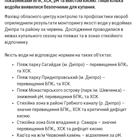
показниками БПК, ХСК, рН та вмістом кисню. Лише кілька
водойм виявилися безпечними для купання.
Фахівці обласного центру контролю та профілактики хвороб
оприлюднили результати моніторингу якості води у водоймах
Дніпра та району за червень. Дослідження проводилися в
межах купального сезону на пляжах та в зонах стихійного
відпочинку.
Якість води не відповідає нормам на таких об'єктах:
Пляж парку Сагайдак (м. Дніпро) – перевищення БПК₅
та ХСК.
Пляж парку Придніпровський (м. Дніпро) –
перевищення БПК₅ та ХСК.
Пляж Монастирського острову (парк ім. Шевченка) –
знижений рН, перевищення БПК₅ та ХСК.
Стихійна зона в районі Гребного каналу (р. Дніпро) –
значне перевищення БПК₅, ХСК та критичний дефіцит
кисню.
Стихійна зона біля впадання р. Самара – значне
перевищення БПК₅, ХСК та дефіцит кисню.
Кар'єр на ж/м Червоний камінь – відхилення за рН,