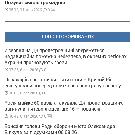
Лозуватською громадою
0
15:12, 11 мар 2026
ТОП ОБГОВОРЮВАНИХ
7 серпня на Дніпропетровщині збережеться
надзвичайна пожежна небезпека, в окремих регіонах
України прогнозують грози
0
17:35, 6 авг 2026
Пасажирів електрички П'ятихатки – Кривий Ріг
евакуювали посеред поля через повітряну загрозу
0
18:05, 6 авг 2026
Росія майже 60 разів атакувала Дніпропетровщину:
загинули п’ятеро людей, ще 16 – поранені
0
18:42, 6 авг 2026
Брифінг голови Ради оборони міста Олександра
Вілкула за підсумками 06 08 26