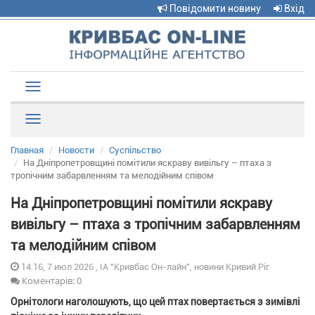
Повідомити новину
Вхід
Toggle
navigation
Рубрики
Главная
Новости
Суспільство
На Дніпропетровщині помітили яскраву вивільгу – птаха з
тропічним забарвленням та мелодійним співом
На Дніпропетровщині помітили яскраву
вивільгу – птаха з тропічним забарвленням
та мелодійним співом
14:16, 7 июл 2026 , ІА "Кривбас Он-лайн", новини Кривий Ріг
Коментарів: 0
Орнітологи наголошують, що цей птах повертається з зимівлі