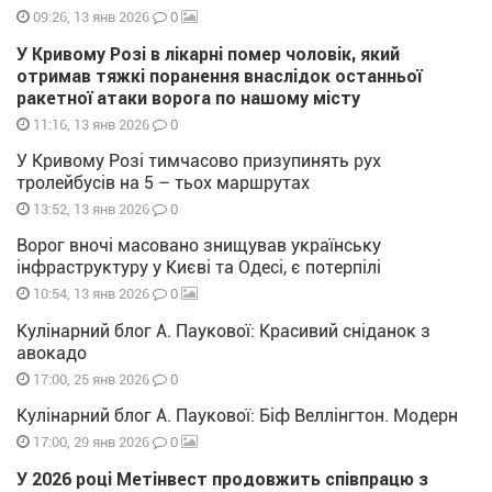
0
09:26, 13 янв 2026
У Кривому Розі в лікарні помер чоловік, який
отримав тяжкі поранення внаслідок останньої
ракетної атаки ворога по нашому місту
0
11:16, 13 янв 2026
У Кривому Розі тимчасово призупинять рух
тролейбусів на 5 – тьох маршрутах
0
13:52, 13 янв 2026
Ворог вночі масовано знищував українську
інфраструктуру у Києві та Одесі, є потерпілі
0
10:54, 13 янв 2026
Кулінарний блог А. Паукової: Красивий сніданок з
авокадо
0
17:00, 25 янв 2026
Кулінарний блог А. Паукової: Біф Веллінгтон. Модерн
0
17:00, 29 янв 2026
У 2026 році Метінвест продовжить співпрацю з