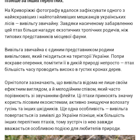
пізніше за інших перелітних.
На Криворіжжі фотографу вдалося зафіксувати одного з
найяскравіших і найпотайливіших мешканців українських
лісів — вивільгу звичайну. Завдяки насиченому забарвленню
цей птах більше нагадує екзотичних тропічних родичів, ніж
типових представників місцевої фауни.
Вивільга звичайна є єдиним представником родини
вивільгових, який гніздиться на території України. Попри
яскраве оперення, помітити її в дикій природі непросто — птах
більшість часу проводить високо в густих кронах дерев.
Орнітологи зазначають, що вивільга відома не лише своїм
ефектним виглядом, а й мелодійним співом, який часто
порівнюють зі звучанням флейти. Ці птахи приносять значну
користь лісовим екосистемам, активно знищуючи волохату
гусінь та інших шкідників. Ще одна особливість — вивільга
повертається із зимівлі до України пізніше, ніж більшість
інших перелітних птахів, тому зустріч із нею завжди
вважається особливою подією для любителів природи.