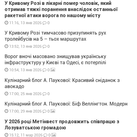
У Кривому Розі в лікарні помер чоловік, який
отримав тяжкі поранення внаслідок останньої
ракетної атаки ворога по нашому місту
0
11:16, 13 янв 2026
У Кривому Розі тимчасово призупинять рух
тролейбусів на 5 – тьох маршрутах
0
13:52, 13 янв 2026
Ворог вночі масовано знищував українську
інфраструктуру у Києві та Одесі, є потерпілі
0
10:54, 13 янв 2026
Кулінарний блог А. Паукової: Красивий сніданок з
авокадо
0
17:00, 25 янв 2026
Кулінарний блог А. Паукової: Біф Веллінгтон. Модерн
0
17:00, 29 янв 2026
У 2026 році Метінвест продовжить співпрацю з
Лозуватською громадою
0
15:12, 11 мар 2026