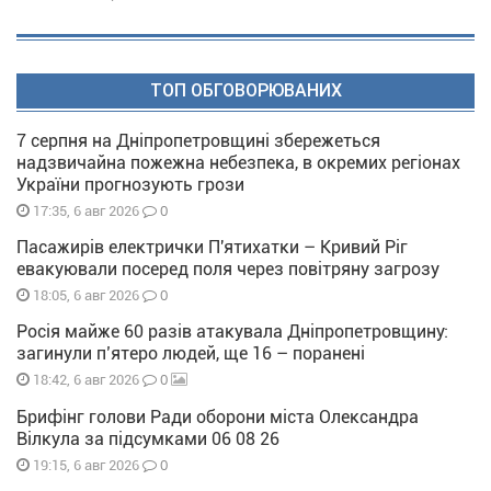
ТОП ОБГОВОРЮВАНИХ
7 серпня на Дніпропетровщині збережеться
надзвичайна пожежна небезпека, в окремих регіонах
України прогнозують грози
0
17:35, 6 авг 2026
Пасажирів електрички П'ятихатки – Кривий Ріг
евакуювали посеред поля через повітряну загрозу
0
18:05, 6 авг 2026
Росія майже 60 разів атакувала Дніпропетровщину:
загинули п’ятеро людей, ще 16 – поранені
0
18:42, 6 авг 2026
Брифінг голови Ради оборони міста Олександра
Вілкула за підсумками 06 08 26
0
19:15, 6 авг 2026