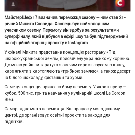
МайстерШеф 17 визначив переможця сезону — ним став 21-
річний Микита Сновида. Хлопець був наймолодшим
учасником сезону. Перемогу він здобув за результатами
суперфіналу, який відбувся в ефірі шоу та був підтверджений
на офіційній сторінці проєкту в Instagram.
У фіналі Микита представив концепцію ресторану «Під
шкірою української землі», присвячену українському корінню.
До меню увійшли таратута з овечим сиром і соусом із квасу,
каре ягняти з картоплею та «грибною землею», а також десерт
із білого шоколаду, фісташки та хурми.
Саме ця концепція принесла йому перемогу. У якості призу —
кубок, 500 тис. грн та навчання у кулінарній школі Le Cordon
Bleu.
Самар рідне місто переможця. Він працює у молодіжному
центрі, де організовує освітні проєкти та заходи для
підлітків.