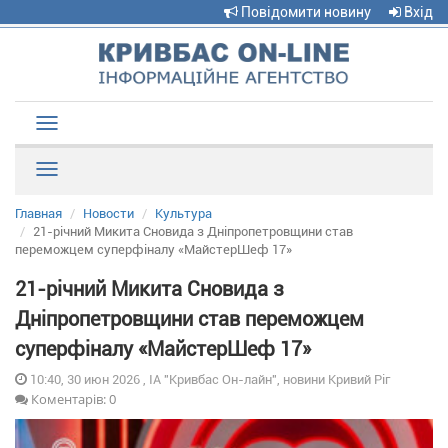
Повідомити новину
Вхід
Toggle
navigation
Рубрики
Главная
Новости
Культура
21-річний Микита Сновида з Дніпропетровщини став
переможцем суперфіналу «МайстерШеф 17»
21-річний Микита Сновида з
Дніпропетровщини став переможцем
суперфіналу «МайстерШеф 17»
10:40, 30 июн 2026 , ІА "Кривбас Он-лайн", новини Кривий Ріг
Коментарів: 0