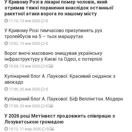
У Кривому Розі в лікарні помер чоловік, який
отримав тяжкі поранення внаслідок останньої
ракетної атаки ворога по нашому місту
0
11:16, 13 янв 2026
У Кривому Розі тимчасово призупинять рух
тролейбусів на 5 – тьох маршрутах
0
13:52, 13 янв 2026
Ворог вночі масовано знищував українську
інфраструктуру у Києві та Одесі, є потерпілі
0
10:54, 13 янв 2026
Кулінарний блог А. Паукової: Красивий сніданок з
авокадо
0
17:00, 25 янв 2026
Кулінарний блог А. Паукової: Біф Веллінгтон. Модерн
0
17:00, 29 янв 2026
У 2026 році Метінвест продовжить співпрацю з
Лозуватською громадою
0
15:12, 11 мар 2026