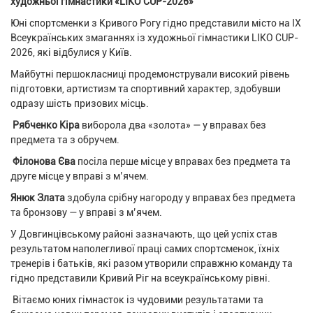
художньої гімнастики «LIKO CUP-2026»
Юні спортсменки з Кривого Рогу гідно представили місто на ІХ
Всеукраїнських змаганнях із художньої гімнастики LIKO CUP-
2026, які відбулися у Київ.
Майбутні першокласниці продемонстрували високий рівень
підготовки, артистизм та спортивний характер, здобувши
одразу шість призових місць.
Рябченко Кіра
виборола два «золота» — у вправах без
предмета та з обручем.
Філонова Єва
посіла перше місце у вправах без предмета та
друге місце у вправі з м’ячем.
Янюк Злата
здобула срібну нагороду у вправах без предмета
та бронзову — у вправі з м’ячем.
У Довгинцівському районі зазначають, що цей успіх став
результатом наполегливої праці самих спортсменок, їхніх
тренерів і батьків, які разом утворили справжню команду та
гідно представили Кривий Ріг на всеукраїнському рівні.
Вітаємо юних гімнасток із чудовими результатами та