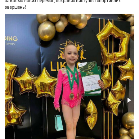
бажаємо нових перемог, яскравих виступів і спортивних
звершень!