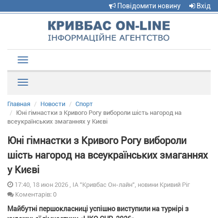
Повідомити новину
Вхід
Toggle
navigation
Рубрики
Главная
Новости
Спорт
Юні гімнастки з Кривого Рогу вибороли шість нагород на
всеукраїнських змаганнях у Києві
Юні гімнастки з Кривого Рогу вибороли
шість нагород на всеукраїнських змаганнях
у Києві
17:40, 18 июн 2026 , ІА "Кривбас Он-лайн", новини Кривий Ріг
Коментарів: 0
Майбутні першокласниці успішно виступили на турнірі з