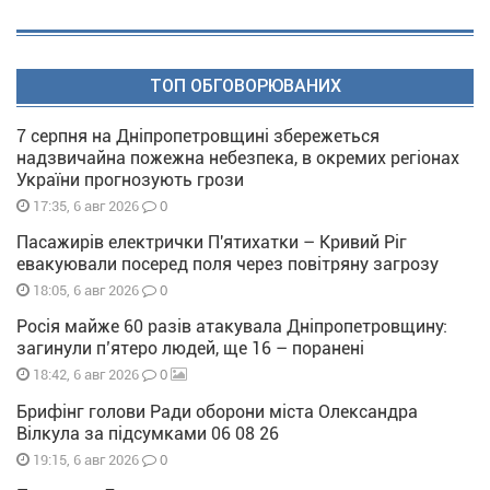
ТОП ОБГОВОРЮВАНИХ
7 серпня на Дніпропетровщині збережеться
надзвичайна пожежна небезпека, в окремих регіонах
України прогнозують грози
0
17:35, 6 авг 2026
Пасажирів електрички П'ятихатки – Кривий Ріг
евакуювали посеред поля через повітряну загрозу
0
18:05, 6 авг 2026
Росія майже 60 разів атакувала Дніпропетровщину:
загинули п’ятеро людей, ще 16 – поранені
0
18:42, 6 авг 2026
Брифінг голови Ради оборони міста Олександра
Вілкула за підсумками 06 08 26
0
19:15, 6 авг 2026