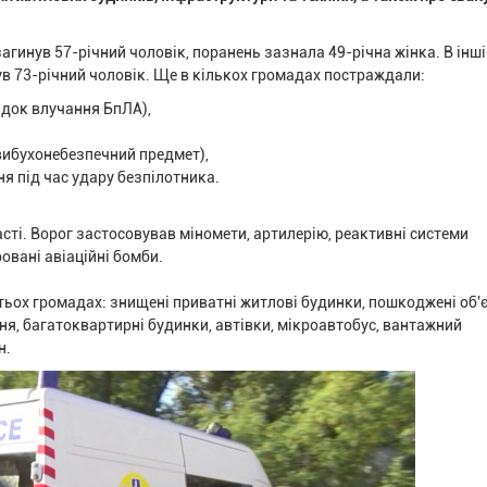
агинув 57-річний чоловік, поранень зазнала 49-річна жінка. В інш
ув 73-річний чоловік. Ще в кількох громадах постраждали:
лідок влучання БпЛА),
 вибухонебезпечний предмет),
ня під час удару безпілотника.
сті. Ворог застосовував міномети, артилерію, реактивні системи
овані авіаційні бомби.
ьох громадах: знищені приватні житлові будинки, пошкоджені об'
ня, багатоквартирні будинки, автівки, мікроавтобус, вантажний
н.