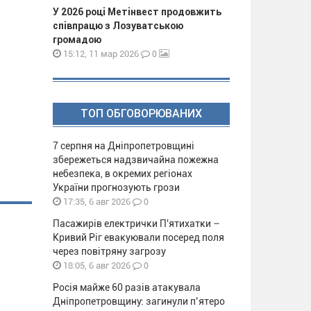
У 2026 році Метінвест продовжить
співпрацю з Лозуватською
громадою
0
15:12, 11 мар 2026
ТОП ОБГОВОРЮВАНИХ
7 серпня на Дніпропетровщині
збережеться надзвичайна пожежна
небезпека, в окремих регіонах
України прогнозують грози
0
17:35, 6 авг 2026
Пасажирів електрички П'ятихатки –
Кривий Ріг евакуювали посеред поля
через повітряну загрозу
0
18:05, 6 авг 2026
Росія майже 60 разів атакувала
Дніпропетровщину: загинули п’ятеро