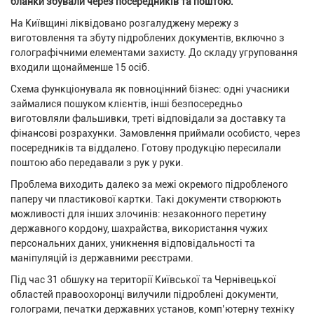
бланки збували через посередників та поштою.
На Київщині ліквідовано розгалуджену мережу з
виготовлення та збуту підроблених документів, включно з
голографічними елементами захисту. До складу угруповання
входили щонайменше 15 осіб.
Схема функціонувала як повноцінний бізнес: одні учасники
займалися пошуком клієнтів, інші безпосередньо
виготовляли фальшивки, треті відповідали за доставку та
фінансові розрахунки. Замовлення приймали особисто, через
посередників та віддалено. Готову продукцію пересилали
поштою або передавали з рук у руки.
Проблема виходить далеко за межі окремого підробленого
паперу чи пластикової картки. Такі документи створюють
можливості для інших злочинів: незаконного перетину
державного кордону, шахрайства, використання чужих
персональних даних, уникнення відповідальності та
маніпуляцій із державними реєстрами.
Під час 31 обшуку на території Київської та Чернівецької
областей правоохоронці вилучили підроблені документи,
голограми, печатки державних установ, комп’ютерну техніку