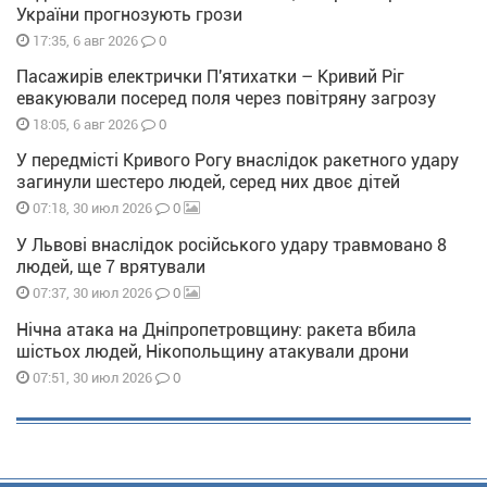
України прогнозують грози
0
17:35, 6 авг 2026
Пасажирів електрички П'ятихатки – Кривий Ріг
евакуювали посеред поля через повітряну загрозу
0
18:05, 6 авг 2026
У передмісті Кривого Рогу внаслідок ракетного удару
загинули шестеро людей, серед них двоє дітей
0
07:18, 30 июл 2026
У Львові внаслідок російського удару травмовано 8
людей, ще 7 врятували
0
07:37, 30 июл 2026
Нічна атака на Дніпропетровщину: ракета вбила
шістьох людей, Нікопольщину атакували дрони
0
07:51, 30 июл 2026