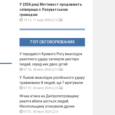
У 2026 році Метінвест продовжить
співпрацю з Лозуватською
громадою
0
15:12, 11 мар 2026
ТОП ОБГОВОРЮВАНИХ
У передмісті Кривого Рогу внаслідок
ракетного удару загинули шестеро
людей, серед них двоє дітей
0
07:18, 30 июл 2026
У Львові внаслідок російського удару
травмовано 8 людей, ще 7 врятували
0
07:37, 30 июл 2026
Нічна атака на Дніпропетровщину:
ракета вбила шістьох людей,
Нікопольщину атакували дрони
0
07:51, 30 июл 2026