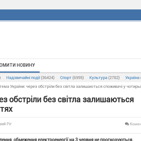
ОМИТИ НОВИНУ
)
Надзвичайні події
(36424)
Спорт
(6995)
Культура
(2782)
Україна
тема України: через обстріли без світла залишаються споживачі у чотирь
ез обстріли без світла залишаються
стях
Комен
вий Ріг
ення, обмеження електроенергії на 3 червня не прогнозуються.