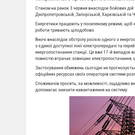
Станом на ранок 3 червня внаслідок бойових дій 
Дніпропетровській, Запорізькій, Харківській та
Енергетики працюють у посиленому режимі, щоб 
роботи тривають цілодобово.
Вночі внаслідок обстрілу росією одного з енерг
з єдиної доступної лінії електропередачі та пер
енергопостачання станції. Це вже 17-й випадок 
повністю втрачає зовнішнє електропостачання, щ
Застосування обмежень сьогодні не прогнозуєтьс
офіційних ресурсах своїх операторів системи роз
Споживачів просять, за можливості, ощадливо вик
допомагає знизити навантаження на систему.