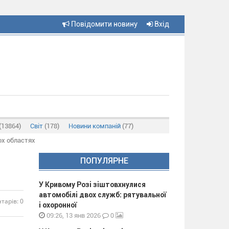
Повідомити новину
Вхід
(13864)
Світ
(178)
Новини компаній
(77)
ох областях
ПОПУЛЯРНЕ
У Кривому Розі зіштовхнулися
автомобілі двох служб: рятувальної
тарів: 0
і охоронної
0
09:26, 13 янв 2026