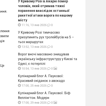
У Кривому Розі в лікарні помер
чоловік, який отримав тяжкі
поранення внаслідок останньої
ання.
ракетної атаки ворога по нашому
місту
0
11:16, 13 янв 2026
влення
У Кривому Розі тимчасово
новили
призупинять рух тролейбусів на 5 –
ція
тьох маршрутах
0
13:52, 13 янв 2026
Ворог вночі масовано знищував
українську інфраструктуру у Києві та
Одесі, є потерпілі
 Це
0
10:54, 13 янв 2026
Кулінарний блог А. Паукової:
Красивий сніданок з авокадо
0
17:00, 25 янв 2026
Кулінарний блог А. Паукової: Біф
Веллінгтон. Модерн
0
17:00, 29 янв 2026