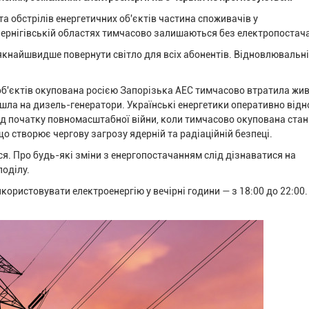
та обстрілів енергетичних об'єктів частина споживачів у
 Чернігівській областях тимчасово залишаються без електропостач
якнайшвидше повернути світло для всіх абонентів. Відновлювальні
ооб'єктів окупована росією Запорізька АЕС тимчасово втратила жи
ейшла на дизель-генератори. Українські енергетики оперативно від
від початку повномасштабної війни, коли тимчасово окупована стан
о створює чергову загрозу ядерній та радіаційній безпеці.
я. Про будь-які зміни з енергопостачанням слід дізнаватися на
поділу.
ористовувати електроенергію у вечірні години — з 18:00 до 22:00.