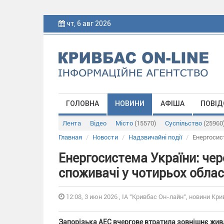
чт, 6 авг 2026
ГОЛОВНА
НОВИНИ
АФІША
ПОВІД
Лента
Відео
Місто
(15570)
Суспільство
(25960
Главная
Новости
Надзвичайні події
Енергосис
Енергосистема України: чер
споживачі у чотирьох обла
12:08, 3 июн 2026 , ІА "Кривбас Он-лайн", новини Кри
Запорізька АЕС вчергове втратила зовнішнє живл