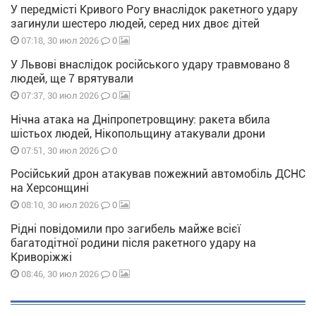
У передмісті Кривого Рогу внаслідок ракетного удару
загинули шестеро людей, серед них двоє дітей
0
07:18, 30 июл 2026
У Львові внаслідок російського удару травмовано 8
людей, ще 7 врятували
0
07:37, 30 июл 2026
Нічна атака на Дніпропетровщину: ракета вбила
шістьох людей, Нікопольщину атакували дрони
0
07:51, 30 июл 2026
Російський дрон атакував пожежний автомобіль ДСНС
на Херсонщині
0
08:10, 30 июл 2026
Рідні повідомили про загибель майже всієї
багатодітної родини після ракетного удару на
Криворіжжі
0
08:46, 30 июл 2026