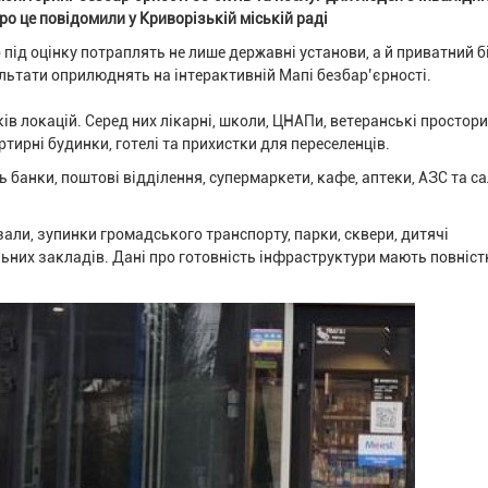
ро це повідомили у Криворізькій міській раді
під оцінку потраплять не лише державні установи, а й приватний б
зультати оприлюднять на інтерактивній Мапі безбар’єрності.
ів локацій. Серед них лікарні, школи, ЦНАПи, ветеранські простори
тирні будинки, готелі та прихистки для переселенців.
ь банки, поштові відділення, супермаркети, кафе, аптеки, АЗС та с
али, зупинки громадського транспорту, парки, сквери, дитячі
льних закладів. Дані про готовність інфраструктури мають повніс