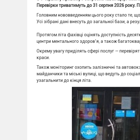
Перевірки триватимуть до 31 серпня 2026 року. П
Головним нововведенням цього року стало те, що 
Усі зібрані дані внесуть до загальної бази, а ре
Протягом літа фахівці оцінять доступність десятк
центри ментального здоров’я, а також багатоквар
Окрему увагу приділять сфері послуг — перевірят
краси.
Також моніторинг охопить залізничні та автовокз
майданчики та міські вулиці, що ведуть до соціа
узагальнити до кінця літа.