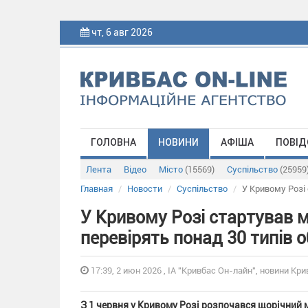
чт, 6 авг 2026
ГОЛОВНА
НОВИНИ
АФІША
ПОВІД
Лента
Відео
Місто
(15569)
Суспільство
(25959
Главная
Новости
Суспільство
У Кривому Розі 
У Кривому Розі стартував м
перевірять понад 30 типів о
17:39, 2 июн 2026 , ІА "Кривбас Он-лайн", новини Кри
З 1 червня у Кривому Розі розпочався щорічний м