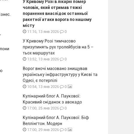
У Кривому Розі в лікарні помер
чоловік, який отримав тяжкі
поранення внаслідок останньої
ізнес.
ракетної атаки ворога по нашому
місту
0
11:16, 13 янв 2026
,
У Кривому Розі тимчасово
призупинять рух тролейбусів на 5 –
алони
тьох маршрутах
0
13:52, 13 янв 2026
Ворог вночі масовано знищував
тю
українську інфраструктуру у Києві та
Одесі, є потерпілі
0
10:54, 13 янв 2026
Кулінарний блог А. Паукової:
Красивий сніданок з авокадо
0
17:00, 25 янв 2026
Кулінарний блог А. Паукової: Біф
Веллінгтон. Модерн
0
17:00, 29 янв 2026