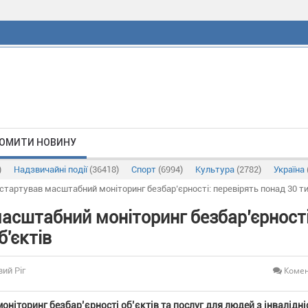
ОМИТИ НОВИНУ
)
Надзвичайні події
(36418)
Спорт
(6994)
Культура
(2782)
Україна
стартував масштабний моніторинг безбар’єрності: перевірять понад 30 тип
асштабний моніторинг безбар’єрності
б'єктів
Комен
вий Ріг
оніторинг безбар’єрності об’єктів та послуг для людей з інвалідні