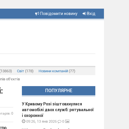
Повідомити новину
Вхід
(13863)
Світ
(178)
Новини компаній
(77)
ів об'єктів
:
ПОПУЛЯРНЕ
У Кривому Розі зіштовхнулися
автомобілі двох служб: рятувальної
тарів: 0
і охоронної
0
09:26, 13 янв 2026
стю.