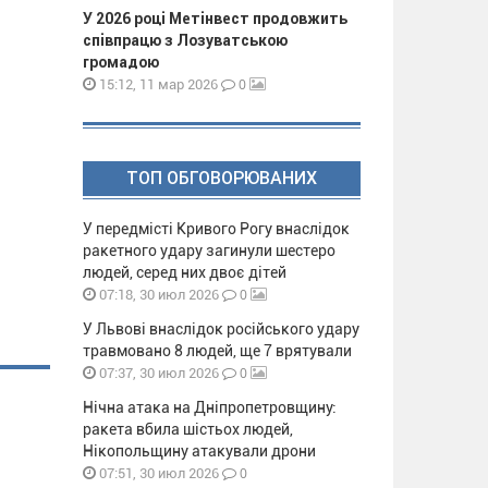
У 2026 році Метінвест продовжить
співпрацю з Лозуватською
громадою
0
15:12, 11 мар 2026
ТОП ОБГОВОРЮВАНИХ
У передмісті Кривого Рогу внаслідок
ракетного удару загинули шестеро
людей, серед них двоє дітей
0
07:18, 30 июл 2026
У Львові внаслідок російського удару
травмовано 8 людей, ще 7 врятували
0
07:37, 30 июл 2026
Нічна атака на Дніпропетровщину:
ракета вбила шістьох людей,
Нікопольщину атакували дрони
0
07:51, 30 июл 2026