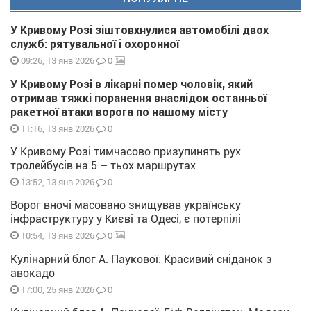
У Кривому Розі зіштовхнулися автомобілі двох
служб: рятувальної і охоронної
0
09:26, 13 янв 2026
У Кривому Розі в лікарні помер чоловік, який
отримав тяжкі поранення внаслідок останньої
ракетної атаки ворога по нашому місту
0
11:16, 13 янв 2026
У Кривому Розі тимчасово призупинять рух
тролейбусів на 5 – тьох маршрутах
0
13:52, 13 янв 2026
Ворог вночі масовано знищував українську
інфраструктуру у Києві та Одесі, є потерпілі
0
10:54, 13 янв 2026
Кулінарний блог А. Паукової: Красивий сніданок з
авокадо
0
17:00, 25 янв 2026