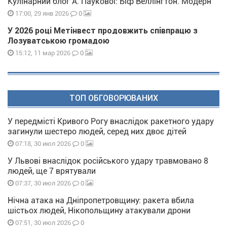
Кулінарний блог А. Паукової: Біф Веллінгтон. Модерн
0
17:00, 29 янв 2026
У 2026 році Метінвест продовжить співпрацю з
Лозуватською громадою
0
15:12, 11 мар 2026
ТОП ОБГОВОРЮВАНИХ
У передмісті Кривого Рогу внаслідок ракетного удару
загинули шестеро людей, серед них двоє дітей
0
07:18, 30 июл 2026
У Львові внаслідок російського удару травмовано 8
людей, ще 7 врятували
0
07:37, 30 июл 2026
Нічна атака на Дніпропетровщину: ракета вбила
шістьох людей, Нікопольщину атакували дрони
0
07:51, 30 июл 2026