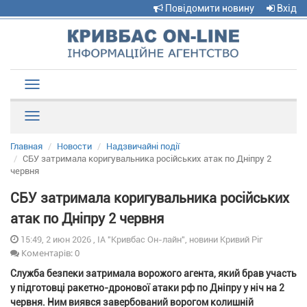
Повідомити новину
Вхід
Toggle
navigation
Рубрики
Главная
Новости
Надзвичайні події
СБУ затримала коригувальника російських атак по Дніпру 2
червня
СБУ затримала коригувальника російських
атак по Дніпру 2 червня
15:49, 2 июн 2026 , ІА "Кривбас Он-лайн", новини Кривий Ріг
Коментарів: 0
Служба безпеки затримала ворожого агента, який брав участь
у підготовці ракетно-дронової атаки рф по Дніпру у ніч на 2
червня. Ним виявся завербований ворогом колишній