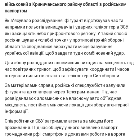
військовий з Криничанського району області з російським
паспортом
Як з’ясувало розслідування, фігурант відстежував час та
напрямки польотів винищувачів і ударних гелікоптерів ЗСУ,
які захищають небо прифронтового регіону. У такий спосіб
росіяни шукали «слабкі точки» у протиповітряній обороні
області та сподівалися вирахувати місця базування
української авіації, щоб завдати туди комбінований удар.
Для збору розвідданих зловмисник виходив на місцевість під
час повітряних тривог, щоб зафіксувати координати і часові
інтервали вильотів літаків та гелікоптерів Сил оборони.
За матеріалами справи, російські спецслужбісти залучили
фігуранта до співпраці через Телеграм-канал. Під час
розвідвилазок зловмисник на власному авто об’їжджав
місцевість, постійно змінюючи локації для збору агентурної
інформації.
Співробітники СБУ затримали агента за місцем його
проживання. Під час обшуку у нього виявлено паспорт
громадянина рф і смартфон з доказами роботи на ворога.