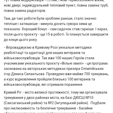
Тут повна модернізація - і стіни, і нові термоізолюючі вікна,
нові двері, індивідуальний тепловий пункт, повна заміна труб,
повна заміна радіаторів.
Там, де такі роботи були зроблені раніше, стало значно
тепліше і затишніше - минула досить сувора зима це
показала. Хороший бонус - сам садочок став гарніше. І зараз,
після цього проєкту - ще 15 в роботі. Їх планується завершити
до кінця цього року.
- Впроваджуємо в Кривому Розі унікальні методики
реабілітації та адаптації для наших ветеранів та
військовослужбовців. Так вже 100 наших Героїв стали
учасниками унікального проєкту «Вільні хвилі» - ця програма
заснована на авторських методиках призера Олімпійських
ігор Дениса Силантьєва. Проведено вже майже 700 тренувань,
а курс відновлення пройшли близько 100 ветеранів та
військовослужбовців, які отримали поранення.
Кривий Ріг - місто великої протяжності, тому ми організували
тренування у двох районах міста, на базі ДЮСШ №10
(Саксаганський район) та №2 (Інгулецький район). Подбали
про інклюзивність та безпечне тренування - басейни