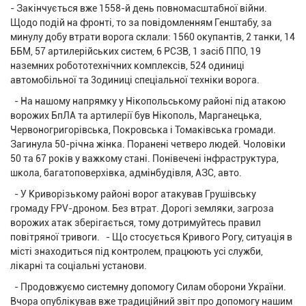
- Закінчується вже 1558-й день повномасштабної війни.
Щодо подій на фронті, то за повідомленням Генштабу, за
минулу добу втрати ворога склали: 1560 окупантів, 2 танки, 14
ББМ, 57 артилерійських систем, 6 РСЗВ, 1 засіб ППО, 19
наземних робототехнічних комплексів, 524 одиниці
автомобільної та 3одиниці спеціальної техніки ворога.
- На нашому напрямку у Нікопольському районі під атакою
ворожих БпЛА та артилерії був Нікополь, Марганецька,
Червоногригорівська, Покровська і Томаківська громади.
Загинула 50-річна жінка. Поранені четверо людей. Чоловіки
50 та 67 років у важкому стані. Понівечені інфраструктура,
школа, багатоповерхівка, адмінбудівля, АЗС, авто.
- У Криворізькому районі ворог атакував Грушівську
громаду FPV-дроном. Без втрат. Дорогі земляки, загроза
ворожих атак зберігається, тому дотримуйтесь правил
повітряної тривоги. - Що стосується Кривого Рогу, ситуація в
місті знаходиться під контролем, працюють усі служби,
лікарні та соціальні установи.
- Продовжуємо системну допомогу Силам оборони України.
Вчора опублікував вже традиційний звіт про допомогу нашим