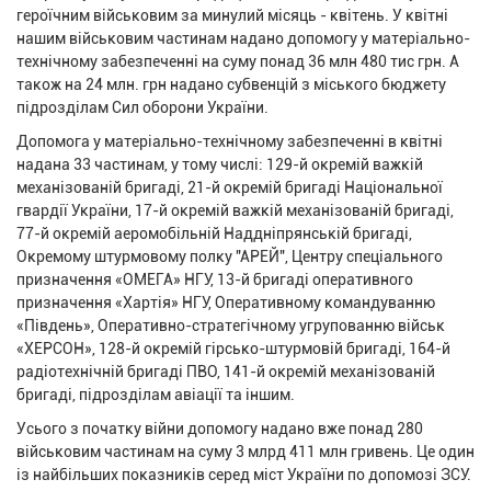
героїчним військовим за минулий місяць - квітень. У квітні
нашим військовим частинам надано допомогу у матеріально-
технічному забезпеченні на суму понад 36 млн 480 тис грн. А
також на 24 млн. грн надано субвенцій з міського бюджету
підрозділам Сил оборони України.
Допомога у матеріально-технічному забезпеченні в квітні
надана 33 частинам, у тому числі: 129-й окремій важкій
механізованій бригаді, 21-й окремій бригаді Національної
гвардії України, 17-й окремій важкій механізованій бригаді,
77-й окремій аеромобільній Наддніпрянській бригаді,
Окремому штурмовому полку "АРЕЙ", Центру спеціального
призначення «ОМЕГА» НГУ, 13-й бригаді оперативного
призначення «Хартія» НГУ, Оперативному командуванню
«Південь», Оперативно-стратегічному угрупованню військ
«ХЕРСОН», 128-й окремій гірсько-штурмовій бригаді, 164-й
радіотехнічній бригаді ПВО, 141-й окремій механізованій
бригаді, підрозділам авіації та іншим.
Усього з початку війни допомогу надано вже понад 280
військовим частинам на суму 3 млрд 411 млн гривень. Це один
із найбільших показників серед міст України по допомозі ЗСУ.