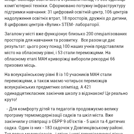
комп’ютерної техніки. Сформовано потужну інфраструктуру
підтримки навчання: 31 цифровий освітній центр, 106 центрів
надолуження освітніх втрат, 18 просторів, дружніх до дитини,
8 цифрових центрів «Вулик» STEM- лабораторії.
Загалом у місті вже функціонує близько 200 спеціалізованих
просторів для навчання та розвитку. Все разом це дає
результат: цього року понад 100 наших учнів представляли
місто на обласному рівні, і 53 стали переможцями. На
обласному етапі МАН криворіжці вибороли рекордні 66
призових місць.
На всеукраїнському рівні 8 із 10 учасників МАН стали
переможцями, а також маємо чотирьох переможців
всеукраїнських предметних олімпіад. А 421
одинадцятикласник закінчив школу з відзнакою! Це реально
круто!
- Для комфорту дітей та педагогів продовжуємо велику
програму термомодернізації садків та шкіл міста. Вже
закінчили у співпраці з ЄБРР 9 об'єктів - 5 шкіл та 4 дитячих
садка. Один із них - 183 садочок у Довгинцівському районі.