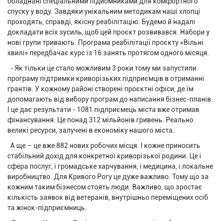
обладнані спеціальними підйомниками для комфортного
спуску у воду. Завдяки унікальним методикам наші хлопці
проходять, справді, якісну реабілітацію. Будемо й надалі
докладати всіх зусиль, щоб цей проєкт розвивався. Набори у
нові групи тривають. Програма реабілітації проєкту «Вільні
хвилі» передбачає курс із 16 занять протягом одного місяця.
- Як тільки це стало можливим 3 роки тому ми запустили
програму підтримки криворізьких підприємців в отриманні
грантів. У кожному районі створені проєктні офіси, де їм
допомагають від вибору програм до написання бізнес-планів.
І це дає результати - 1081 підприємець міста вже отримав
фінансування. Це понад 312 мільйонів гривень. Реально
великі ресурси, залучені в економіку нашого міста.
А ще – це вже 882 нових робочих місця. І кожне приносить
стабільний дохід для конкретної криворізької родини. Це і
сфера послуг, і громадське харчування, і медицина, і локальне
виробництво. Для Кривого Рогу це дуже важливо. Тому що за
кожним таким бізнесом стоять люди. Важливо, що зростає
кількість заявок від ветеранів, внутрішньо переміщених осіб
та жінок-підприємниць.