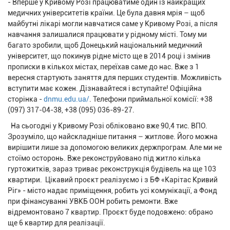
- Вперше у Кривому Розі працюватиме один із найкращих
медичних університетів країни. Це була давня мрія – щоб
майбутні лікарі могли навчатися саме у Кривому Розі, а після
навчання залишалися працювати у рідному місті. Тому ми
багато зробили, щоб Донецький національний медичний
університет, що покинув рідне місто ще в 2014 році і змінив
прописки в кількох містах, переїхав саме до нас. Вже з 1
вересня стартують заняття для перших студентів. Можливість
вступити має кожен. Дізнавайтеся і вступайте! Офіційна
сторінка -
dnmu.edu.ua/
. Телефони приймальної комісії: +38
(097) 317-04-38, +38 (095) 036-89-27.
На сьогодні у Кривому Розі обліковано вже 90,4 тис. ВПО.
Зрозуміло, що найскладніше питання – житлове. Його можна
вирішити лише за допомогою великих держпрограм. Але ми не
стоїмо осторонь. Вже реконструйовано під житло кілька
гуртожитків, зараз триває реконструкція будівель на ще 103
квартири. Цікавий проєкт реалізуємо і з БФ «Карітас Кривий
Ріг» - місто надає приміщення, робить усі комунікації, а Фонд
при фінансуванні УВКБ ООН робить ремонти. Вже
відремонтовано 7 квартир. Проєкт буде подовжено: обрано
ще 6 квартир для реалізації.