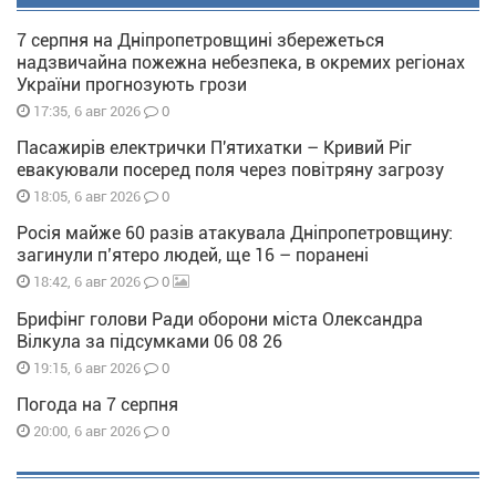
7 серпня на Дніпропетровщині збережеться
надзвичайна пожежна небезпека, в окремих регіонах
України прогнозують грози
0
17:35, 6 авг 2026
Пасажирів електрички П'ятихатки – Кривий Ріг
евакуювали посеред поля через повітряну загрозу
0
18:05, 6 авг 2026
Росія майже 60 разів атакувала Дніпропетровщину:
загинули п’ятеро людей, ще 16 – поранені
0
18:42, 6 авг 2026
Брифінг голови Ради оборони міста Олександра
Вілкула за підсумками 06 08 26
0
19:15, 6 авг 2026
Погода на 7 серпня
0
20:00, 6 авг 2026