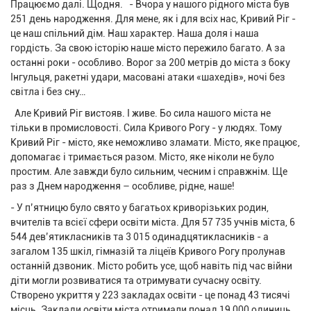
Працюємо далі. Щодня. - Вчора у нашого рідного міста був
251 день народження. Для мене, як і для всіх нас, Кривий Ріг -
це наш спільний дім. Наш характер. Наша доля і наша
гордість. За свою історію наше місто пережило багато. А за
останні роки - особливо. Ворог за 200 метрів до міста з боку
Інгульця, ракетні удари, масовані атаки «шахедів», ночі без
світла і без сну…
Але Кривий Ріг вистояв. І живе. Бо сила нашого міста не
тільки в промисловості. Сила Кривого Рогу - у людях. Тому
Кривий Ріг - місто, яке неможливо зламати. Місто, яке працює,
допомагає і тримається разом. Місто, яке ніколи не було
простим. Але завжди було сильним, чесним і справжнім. Ще
раз з Днем народження – особливе, рідне, наше!
- У п’ятницю було свято у багатьох криворізьких родин,
вчителів та всієї сфери освіти міста. Для 57 735 учнів міста, 6
544 дев’ятикласників та 3 015 одинадцятикласників - а
загалом 135 шкіл, гімназій та ліцеїв Кривого Рогу пролунав
останній дзвоник. Місто робить усе, щоб навіть під час війни
діти могли розвиватися та отримувати сучасну освіту.
Створено укриття у 223 закладах освіти - це понад 43 тисячі
місць. Заклади освіти міста отримали понад 19 000 одиниць